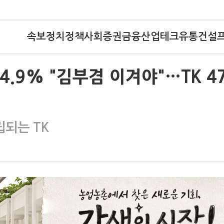
속보
정치
정책
사회
증권
금융
산업
테크
유통
건설
.9% "김부겸 이겨야"…TK 47
립되는 TK