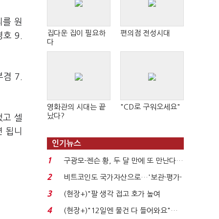
리를 원
집다운 집이 필요하
편의점 전성시대
호 9.
다
겸 7.
영화관의 시대는 끝
"CD로 구워오세요"
났다?
했고 셀
면 됩니
인기뉴스
1
구광모-젠슨 황, 두 달 만에 또 만난다…
로봇·AI 등 논...
2
비트코인도 국가자산으로…'보관·평가·
처분' 기준은 ...
3
(현장+)"팔 생각 접고 호가 높여
요"…'덜 똘똘한 한 채' 20...
4
(현장+)"12일엔 물건 다 들어와요"…