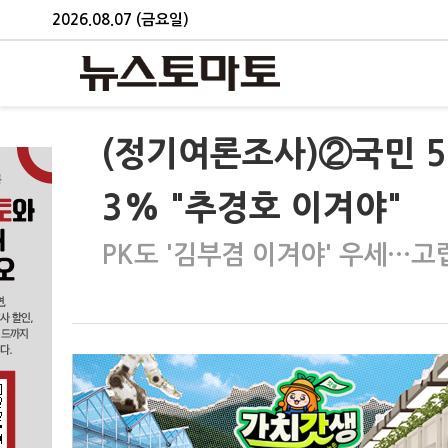
2026.08.07 (금요일)
(정기여론조사)②국민 54
3% "추경호 이겨야"
PK도 '김부겸 이겨야' 우세…고