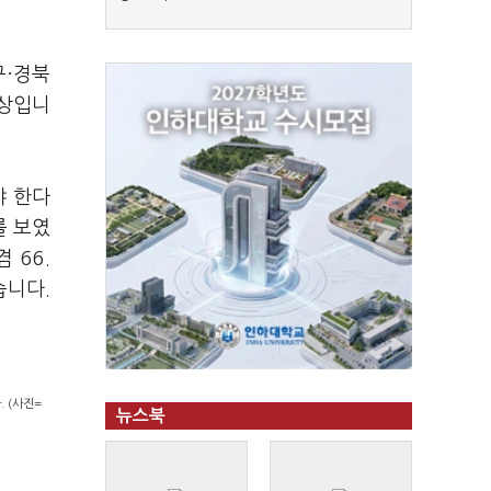
구·경북
양상입니
야 한다
를 보였
 66.
습니다.
 (사진=
뉴스북