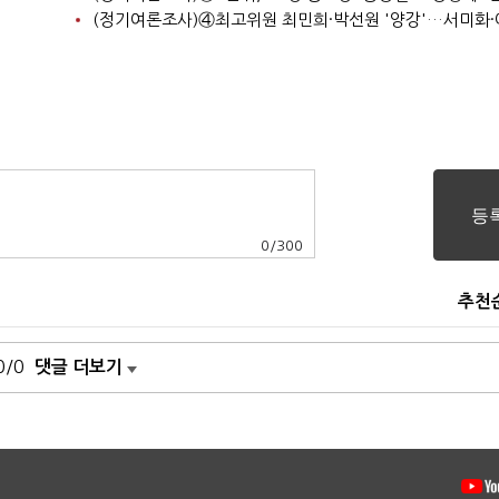
0
/
300
추천
0/0
댓글 더보기