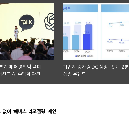
2분기 매출·영업익 역대
가입자 증가·AIDC 성장…SKT 2
전트 AI 수익화 관건
성장 본궤도
데없이 '폐버스 리모델링' 제안