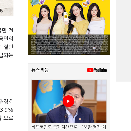
국민 절
 국민의
선 절반
고립되는
뉴스리듬
 추경호
3.9%
잘 모르
비트코인도 국가자산으로…'보관·평가·처