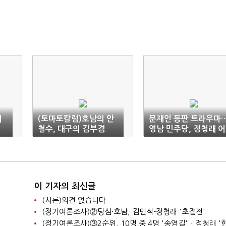
에
(토마토칼럼)호남의 안
문재인 등판 트라우마
철수, 대구의 김부겸
영남 민주당, 정청래 어
이할꼬
이 기자의 최신글
(시론)의견 없습니다
(정기여론조사)②당심·호남, 김민석-정청래 '초접전'