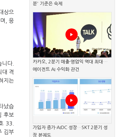
분' 기준은 숙제
 대상으
며, 응
카카오, 2분기 매출·영업익 역대 최대…
습니다.
에이전트 AI 수익화 관건
최대 격
좁혀지는
나타났습
김 후보
 33.
가입자 증가·AIDC 성장…SKT 2분기 성
주 김부
장 본궤도