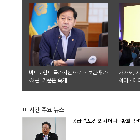
비트코인도 국가자산으로…'보관·평가
카카오, 
·처분' 기준은 숙제
최대…에이
이 시간 주요 뉴스
공급 속도전 외치더니…황희, 난