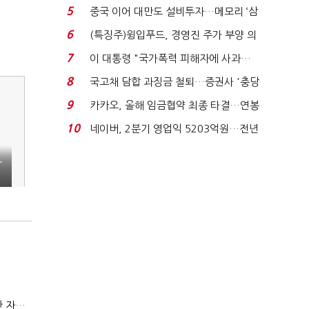
빈 매대 채우며 문 연 ...
5
중국 이어 대만도 설비투자…메모리 ‘삼
국전쟁’
6
(특징주)윙입푸드, 경영진 주가 부양 의
지에 상한가...
7
이 대통령 "국가폭력 피해자에 사과…
적극적 조사로 진...
8
국고채 담합 과징금 철퇴…증권사 '충당
금 폭탄' 우려...
9
카카오, 올해 임금협약 최종 타결…연봉
6.3% 인상·격려...
10
네이버, 2분기 영업익 5203억원…전년
비 0.2% 감소...
…
(정기여론조사)③2순위, 10명 중 4명 '송영길'…정청래 '한 자릿수'