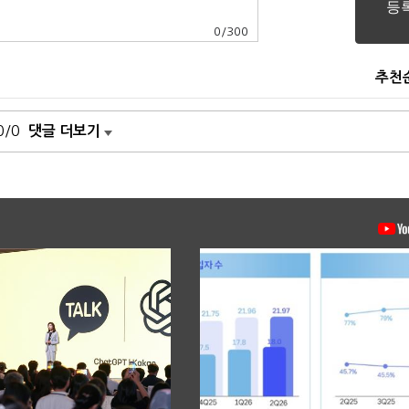
0
/
300
추천
0/0
댓글 더보기