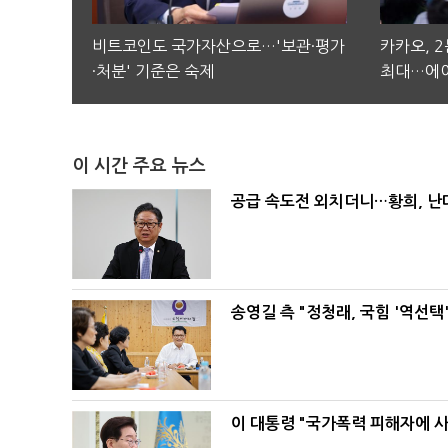
비트코인도 국가자산으로…'보관·평가
카카오, 
·처분' 기준은 숙제
최대…에이
이 시간 주요 뉴스
공급 속도전 외치더니…황희, 난
송영길 측 "정청래, 국힘 '역선
이 대통령 "국가폭력 피해자에 