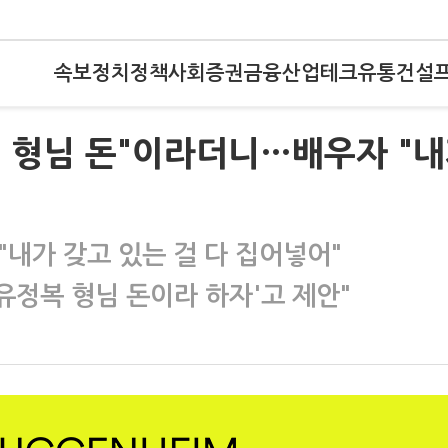
속보
정치
정책
사회
증권
금융
산업
테크
유통
건설
은 형님 돈"이라더니…배우자 "
"내가 갖고 있는 걸 다 집어넣어"
'유정복 형님 돈이라 하자'고 제안"