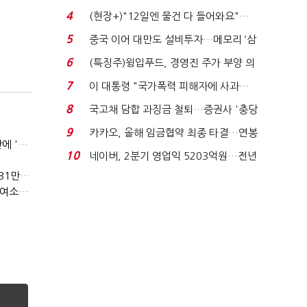
요"…'덜 똘똘한 한 채' 20...
4
(현장+)"12일엔 물건 다 들어와요"…
빈 매대 채우며 문 연 ...
5
중국 이어 대만도 설비투자…메모리 ‘삼
국전쟁’
6
(특징주)윙입푸드, 경영진 주가 부양 의
지에 상한가...
7
이 대통령 "국가폭력 피해자에 사과…
적극적 조사로 진...
8
국고채 담합 과징금 철퇴…증권사 '충당
금 폭탄' 우려...
9
카카오, 올해 임금협약 최종 타결…연봉
(민선 9기 한달)③'7조 채무' 곳간에 충격…추미애, 20년만에 '비상재정' 선언 승부수
6.3% 인상·격려...
10
네이버, 2분기 영업익 5203억원…전년
비 0.2% 감소...
오세훈표 '부동산 건의안' 사실상 퇴짜…복잡해진 '재개발 31만호' 셈법
(민선 9기 한달)①오세훈, '헌정 첫 5선'에도…사법리스크·여소야대에 발목