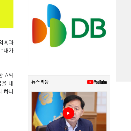
 의혹과
 "내가
한 A씨
뉴스리듬
금을 내
피 하니