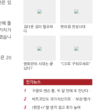
안은 있
산해 돌
집다운 집이 필요하
편의점 전성시대
 가치가
다
붙였습니
은 20
영화관의 시대는 끝
"CD로 구워오세요"
났다?
인기뉴스
1
구광모-젠슨 황, 두 달 만에 또 만난다…
로봇·AI 등 논...
2
비트코인도 국가자산으로…'보관·평가·
처분' 기준은 ...
3
(현장+)"팔 생각 접고 호가 높여