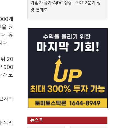
가입자 증가·AIDC 성장…SKT 2분기 성
장 본궤도
000개
산을 원
다. 유
니다.
뒤 20
억900
다가 코
후보자의
뉴스북
자 목적