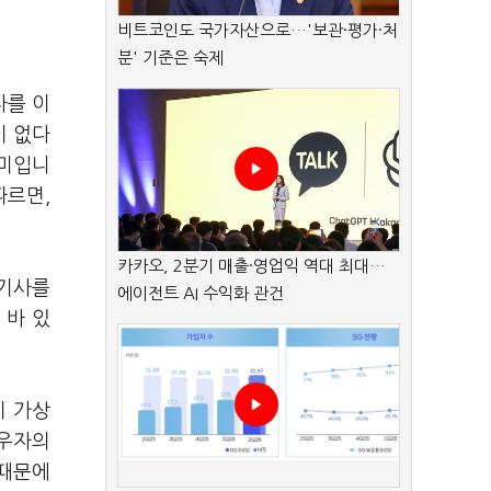
비트코인도 국가자산으로…'보관·평가·처
분' 기준은 숙제
자를 이
이 없다
의미입니
따르면,
카카오, 2분기 매출·영업익 역대 최대…
 기사를
에이전트 AI 수익화 관건
 바 있
이 가상
배우자의
 때문에