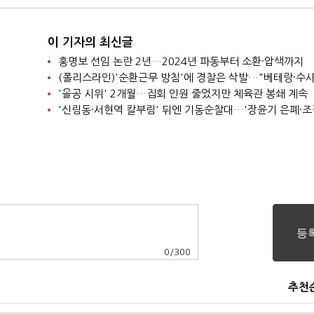
이 기자의 최신글
홍명보 선임 논란 2년…2024년 파동부터 소환·압색까지
'올공 시위' 2개월…집회 인원 줄었지만 체육관 봉쇄 계속
0
/
300
추천