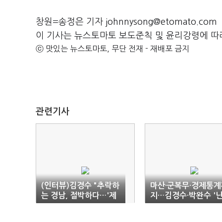
창원=송정은 기자 johnnysong@etomato.com
이 기사는 뉴스토마토 보도준칙 및 윤리강령에 따
ⓒ 맛있는 뉴스토마토, 무단 전재 - 재배포 금지
관련기사
(인터뷰)김경수 "추락하
마산·군복무·경제통계
는 경남, 절박하다…'제
지…김경수·박완수 '
2 수도권 도약' 골든타
타전'
임"