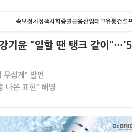
속보
정치
정책
사회
증권
금융
산업
테크
유통
건설
강기윤 "일할 땐 탱크 같이"…'5
 무섭게" 발언
중 나온 표현" 해명