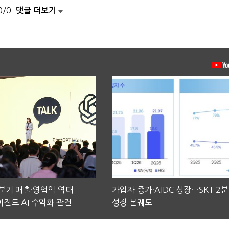
0/0
댓글 더보기
2분기 매출·영업익 역대
가입자 증가·AIDC 성장…SKT 2
전트 AI 수익화 관건
성장 본궤도