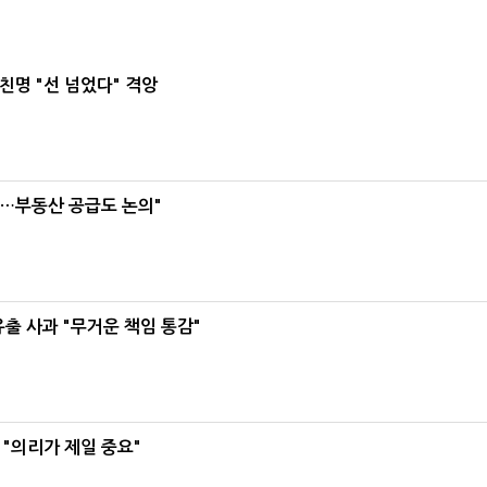
친명 "선 넘었다" 격앙
리…부동산 공급도 논의"
유출 사과 "무거운 책임 통감"
"의리가 제일 중요"