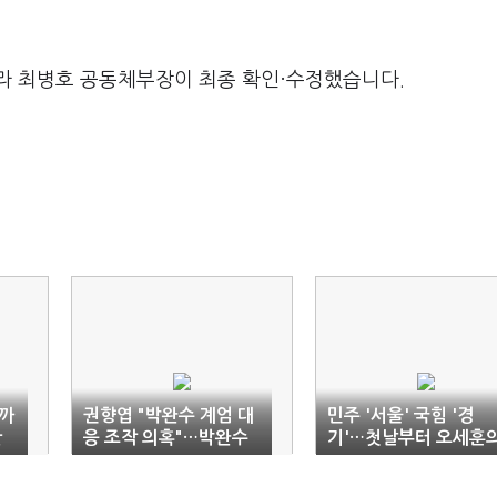
라 최병호 공동체부장이 최종 확인·수정했습니다.
까
권향엽 "박완수 계엄 대
민주 '서울' 국힘 '경
난
응 조작 의혹"…박완수
기'…첫날부터 오세훈
"회의 직접 주재" 반박
'손사래'