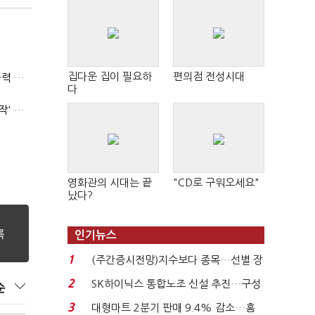
집다운 집이 필요하
편의점 전성시대
(폴리스라인)'순환근무 방침'에 경찰은 삭발…"베테랑·수사력 보강 먼저"
다
'신림동·서현역 칼부림' 뒤엔 기동순찰대…'장윤기 은폐·조작' 후엔 내부비리수사대
영화관의 시대는 끝
"CD로 구워오세요"
났다?
인기뉴스
1
(주간증시전망)지수보다 종목…선별 장
세 이어진다...
2
SK하이닉스 통합노조 신설 추진…구성
순
원간 성과급 불...
3
대형마트 2분기 판매 9.4% 감소…홈