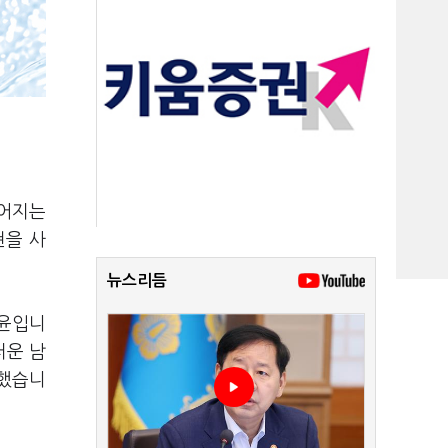
이어지는
현을 사
뉴스리듬
기윤입니
러운 남
 했습니