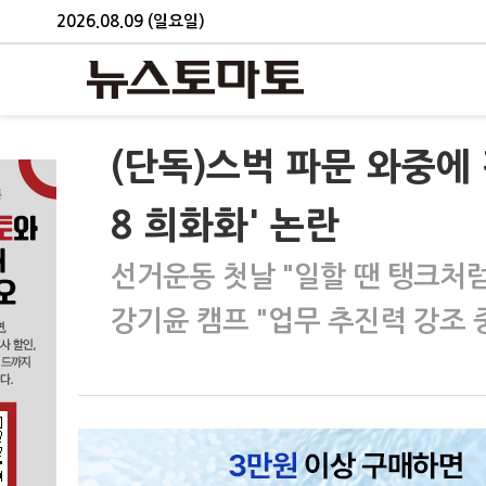
2026.08.09 (일요일)
(단독)스벅 파문 와중에 
8 희화화' 논란
선거운동 첫날 "일할 땐 탱크처럼
강기윤 캠프 "업무 추진력 강조 