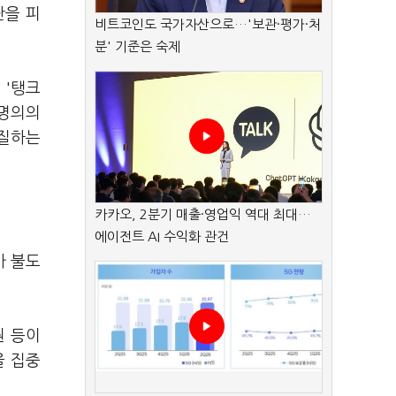
판을 피
비트코인도 국가자산으로…'보관·평가·처
분' 기준은 숙제
 '탱크
 명의의
경질하는
카카오, 2분기 매출·영업익 역대 최대…
에이전트 AI 수익화 관건
가 불도
원 등이
을 집중