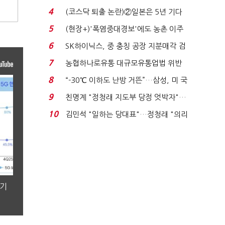
플러스 사태 여파...
4
(코스닥 퇴출 논란)②일본은 5년 기다
려주는데 우리는 ...
5
(현장+)'폭염중대경보'에도 농촌 이주
노동자는 강행군…'야...
6
SK하이닉스, 중 충칭 공장 지분매각 검
토?…“확정된 바...
7
농협하나로유통 대규모유통업법 위반
적발…공정위, 과...
8
“-30℃ 이하도 난방 거뜬”…삼성, 미 국
립연구소와 개...
9
친명계 "정청래 지도부 당정 엇박자"…
친청계 "신천지 오...
10
김민석 "일하는 당대표"…정청래 "의리
가 제일 중요"...
분기