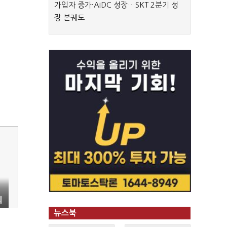
가입자 증가·AIDC 성장…SKT 2분기 성
장 본궤도
의
뉴스북