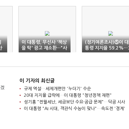
이
이 대통령, 무신사 '책상
(정기여론조사)⑤이 대
찬
을 탁' 광고 재소환…"사
통령 지지율 59.2%…
람 탈 쓰고 이런 일을"
개월 만에 60%선 아
로
이 기자의 최신글
쓰겠
규제 역설…세제개편안 '누더기' 수순
20대 지지율 급락에…이 대통령 "청년정책 재편"
성기홍 "전월세난, 세금보단 수요·공급 문제"…닥공 시사
이 대통령 "AI 시대, 객관식 수능이 맞나"…속도전 '경계'