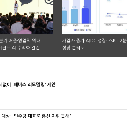
2분기 매출·영업익 역대
가입자 증가·AIDC 성장…SKT 2
전트 AI 수익화 관건
성장 본궤도
데없이 '폐버스 리모델링' 제안
택' 대상…민주당 대표로 총선 지휘 못해"