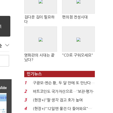
집다운 집이 필요하
편의점 전성시대
다
순
영화관의 시대는 끝
"CD로 구워오세요"
났다?
인기뉴스
1
구광모-젠슨 황, 두 달 만에 또 만난다…
로봇·AI 등 논...
2
비트코인도 국가자산으로…'보관·평가·
처분' 기준은 ...
3
(현장+)"팔 생각 접고 호가 높여
요"…'덜 똘똘한 한 채' 20...
4
(현장+)"12일엔 물건 다 들어와요"…