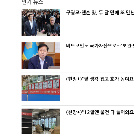
인기 뉴스
구광모-젠슨 황, 두 달 만에 또 만
비트코인도 국가자산으로…'보관·평
(현장+)"팔 생각 접고 호가 높여요
(현장+)"12일엔 물건 다 들어와