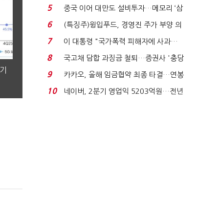
빈 매대 채우며 문 연 ...
5
중국 이어 대만도 설비투자…메모리 ‘삼
국전쟁’
6
(특징주)윙입푸드, 경영진 주가 부양 의
지에 상한가...
7
이 대통령 "국가폭력 피해자에 사과…
적극적 조사로 진...
8
국고채 담합 과징금 철퇴…증권사 '충당
분기
금 폭탄' 우려...
9
카카오, 올해 임금협약 최종 타결…연봉
6.3% 인상·격려...
10
네이버, 2분기 영업익 5203억원…전년
비 0.2% 감소...