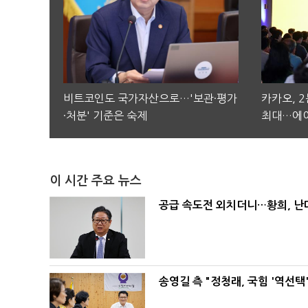
비트코인도 국가자산으로…'보관·평가
카카오, 
·처분' 기준은 숙제
최대…에이
이 시간 주요 뉴스
공급 속도전 외치더니…황희, 난
송영길 측 "정청래, 국힘 '역선