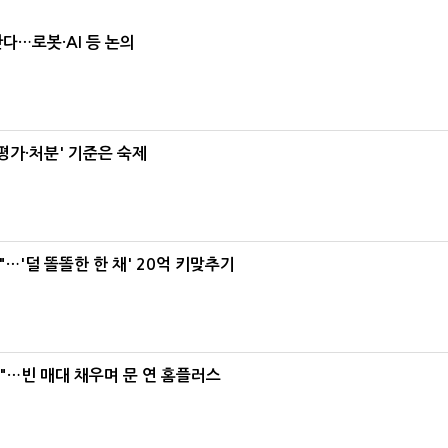
난다…로봇·AI 등 논의
가·처분' 기준은 숙제
"…'덜 똘똘한 한 채' 20억 키맞추기
요"…빈 매대 채우며 문 연 홈플러스