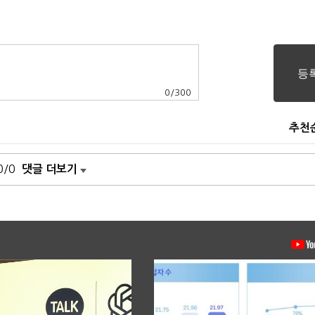
0
/
300
추천
0/0
댓글 더보기