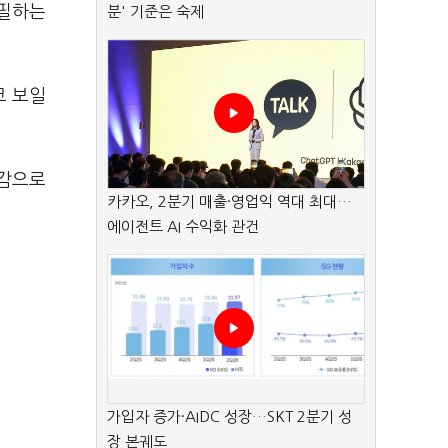
직필하는
분' 기준은 숙제
코 보일
귀감으로
카카오, 2분기 매출·영업익 역대 최대…
에이전트 AI 수익화 관건
가입자 증가·AIDC 성장…SKT 2분기 성
장 본궤도