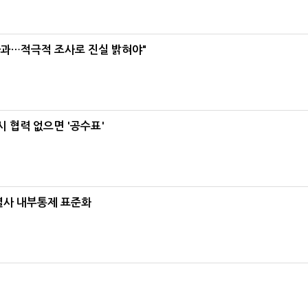
사과…적극적 조사로 진실 밝혀야"
 협력 없으면 '공수표'
계열사 내부통제 표준화