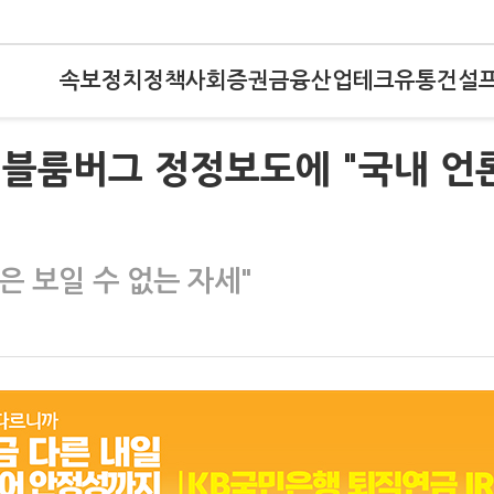
속보
정치
정책
사회
증권
금융
산업
테크
유통
건설
' 블룸버그 정정보도에 "국내 언
 보일 수 없는 자세"