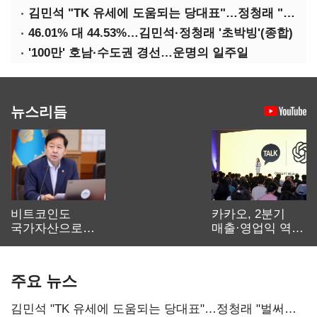
김민석 "TK 유세에 도움되는 당대표"…정청래 "벌써 대표된 양 당직 배분"
46.01% 대 44.53%…김민석·정청래 '초박빙'(종합)
'100만' 호남·수도권 경선…운명의 일주일
뉴스리듬
비트코인도
카카오, 2분기
국가자산으로…'
매출·영업익 역대
보관·평가·처분'
최대…에이전트
기준은 숙제
AI 수익화 관건
주요 뉴스
김민석 "TK 유세에 도움되는 당대표"…정청래 "벌써