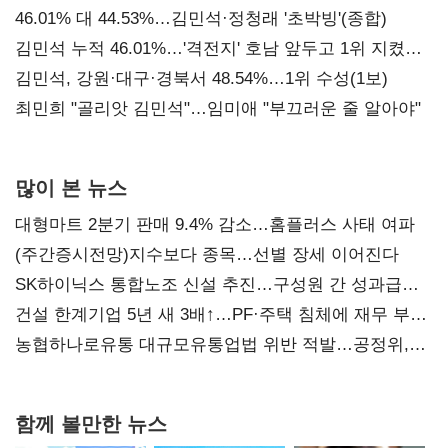
대표된 양 당직 배분"
46.01% 대 44.53%…김민석·정청래 '초박빙'(종합)
김민석 누적 46.01%…'격전지' 호남 앞두고 1위 지켰다
(2보)
김민석, 강원·대구·경북서 48.54%…1위 수성(1보)
최민희 "골리앗 김민석"…임미애 "부끄러운 줄 알아야"
많이 본 뉴스
대형마트 2분기 판매 9.4% 감소…홈플러스 사태 여파
(주간증시전망)지수보다 종목…선별 장세 이어진다
SK하이닉스 통합노조 신설 추진…구성원 간 성과급
불만 확산
건설 한계기업 5년 새 3배↑…PF·주택 침체에 재무 부담
확대
농협하나로유통 대규모유통업법 위반 적발…공정위,
과징금 4억6200만원 부과
함께 볼만한 뉴스