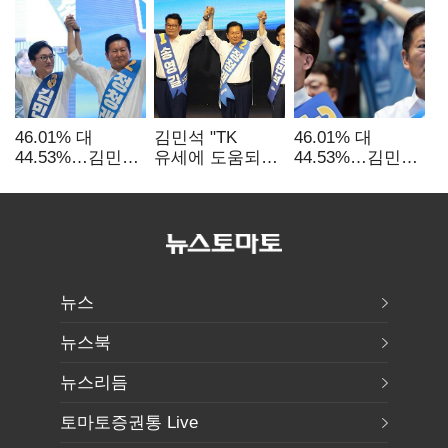
46.01% 대
김민석 "TK
46.01% 대
44.53%…김민석·
유세에 도움되는
44.53%…김민석·
정청래
당대표"…정청래
정청래
'초박빙'(종합
"벌써 대표된 양
'초박빙'(종합)
2보)
당직 배분"
뉴스
뉴스북
뉴스리듬
토마토증권통 Live