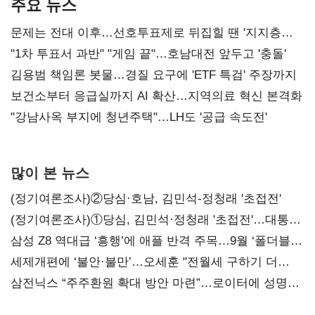
주요 뉴스
문제는 전대 이후…선호투표제로 뒤집힐 땐 '지지층
불복'
"1차 투표서 과반" "게임 끝"…호남대전 앞두고 '충돌'
김용범 책임론 봇물…경질 요구에 'ETF 특검' 주장까지
보건소부터 응급실까지 AI 확산…지역의료 혁신 본격화
"강남사옥 부지에 청년주택"…LH도 '공급 속도전'
많이 본 뉴스
(정기여론조사)②당심·호남, 김민석-정청래 '초접전'
(정기여론조사)①당심, 김민석·정청래 '초접전'…대통령
지지도 '50% 아래로'(종합)
삼성 Z8 역대급 ‘흥행’에 애플 반격 주목…9월 ‘폴더블
대전’
세제개편에 ‘불안·불만’…오세훈 "전월세 구하기 더
힘들어질 것"
삼전닉스 “주주환원 확대 방안 마련”…로이터에 성명
보내