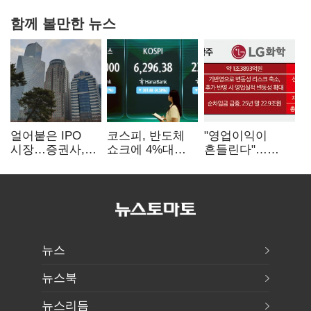
함께 볼만한 뉴스
얼어붙은 IPO
코스피, 반도체
"영업이익이
시장…증권사,
쇼크에 4%대
흔들린다"…
하반기 '대어
급락…코스닥은
화학주, IFRS
전쟁' 기대
5거래일째 상승
18에 취약
뉴스
뉴스북
뉴스리듬