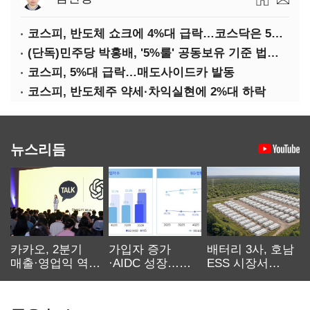
코스피, 반도체 쇼크에 4%대 급락…코스닥은 5거래일째 상승
(단독)민주당 박홍배, '5%룰' 공동보유 기준 법제화 추진
코스피, 5%대 급락…매도사이드카 발동
코스피, 반도체주 약세·차익실현에 2%대 하락
뉴스리듬
카카오, 2분기
가입자 증가
배터리 3사, 호남
매출·영업익 역대
·AIDC 성장…
ESS 시장서
최대…에이전트
SKT 2분기 성장
‘격돌’
AI 수익화 관건
본궤도