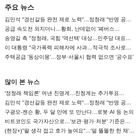
주요 뉴스
김민석 "경선갈등 완전 제로 노력"…정청래 "반명 공세
사과부터"
공급 속도전 외치더니…황희, 난데없이 '폐버스
리모델링' 제안
송영길 측 "정청래, 국힘 '역선택' 대상…민주당 대표로
총선 지휘 못해"
이 대통령 "국가폭력 피해자에 사과…적극적 조사로
진실 밝혀야"
주택공급 '동상이몽'…정부·서울시 협력 없으면 '공수표'
많이 본 뉴스
'정청래 책임론' 꺼낸 친명계…친청계는 추가투표
때리기
김민석 "경선갈등 완전 제로 노력"…정청래 "반명 공세
사과부터"
구광모-젠슨 황, 두 달 만에 또 만난다…로봇·AI 등 논의
비트코인도 국가자산으로…'보관·평가·처분' 기준은
숙제
(현장+)"팔 생각 접고 호가 높여요"…'덜 똘똘한 한 채'