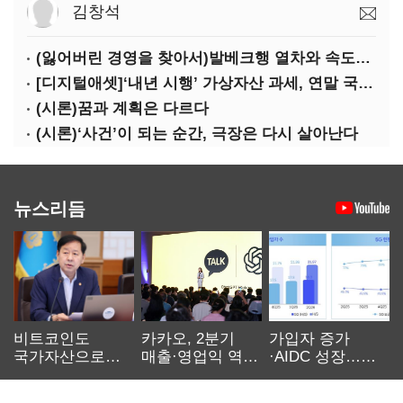
김창석
(잃어버린 경영을 찾아서)발베크행 열차와 속도의 환상: 디지털 전환과 물류 혁신의 포용적 노동 전략
[디지털애셋]‘내년 시행’ 가상자산 과세, 연말 국회 문턱 넘을까
(시론)꿈과 계획은 다르다
(시론)‘사건’이 되는 순간, 극장은 다시 살아난다
뉴스리듬
비트코인도
카카오, 2분기
가입자 증가
국가자산으로…'
매출·영업익 역대
·AIDC 성장…
보관·평가·처분'
최대…에이전트
SKT 2분기 성장
기준은 숙제
AI 수익화 관건
본궤도