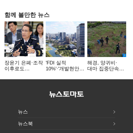
20억 키맞추기
함께 볼만한 뉴스
장윤기 은폐·조작
'FDI 실적
해경, 양귀비·
이후로도
10%'·'개발현안
대마 집중단속…
정보유출·
산적'…
4개월 동안
내부비위…경찰
인천경제청장
249명 검거
신뢰는 어디에
구원투수 찾기
뉴스
뉴스북