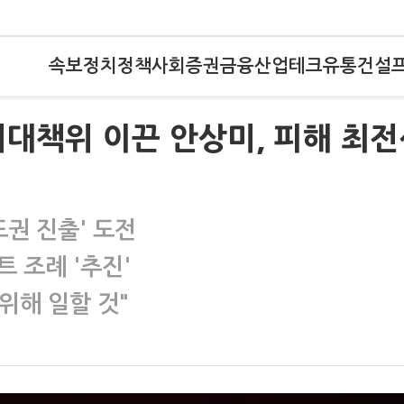
속보
정치
정책
사회
증권
금융
산업
테크
유통
건설
대책위 이끈 안상미, 피해 최전
도권 진출' 도전
 조례 '추진'
위해 일할 것"