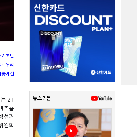
체·기초단
. 우리
 대중에겐
뉴스리듬
는 21
 미추홀
지방선거
책위원회