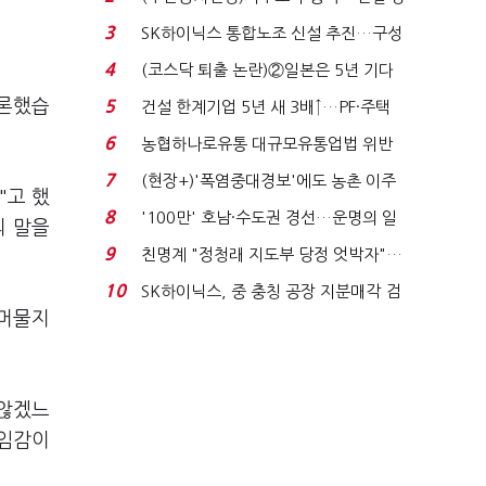
세 이어진다...
3
SK하이닉스 통합노조 신설 추진…구성
원 간 성과급 불...
4
(코스닥 퇴출 논란)②일본은 5년 기다
려주는데 우리는 ...
거론했습
5
건설 한계기업 5년 새 3배↑…PF·주택
침체에 재무 ...
6
농협하나로유통 대규모유통업법 위반
적발…공정위, 과...
7
(현장+)'폭염중대경보'에도 농촌 이주
"고 했
노동자는 강행군…'야...
8
'100만' 호남·수도권 경선…운명의 일
의 말을
주일
9
친명계 "정청래 지도부 당정 엇박자"…
친청계 "신천지 오...
10
SK하이닉스, 중 충칭 공장 지분매각 검
 머물지
토?…“확정된 바...
 않겠느
책임감이