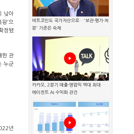
이 낮아
비트코인도 국가자산으로…'보관·평가·처
축왕'으
분' 기준은 숙제
 확정됐
대한 관
는 누군
카카오, 2분기 매출·영업익 역대 최대…
에이전트 AI 수익화 관건
022년