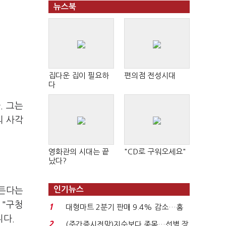
뉴스북
집다운 집이 필요하
편의점 전성시대
다
. 그는
의 사각
영화관의 시대는 끝
"CD로 구워오세요"
났다?
인기뉴스
고든다는
 "구청
1
대형마트 2분기 판매 9.4% 감소…홈
니다.
플러스 사태 여파...
2
(주간증시전망)지수보다 종목…선별 장