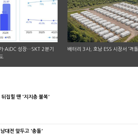
·AIDC 성장…SKT 2분기
배터리 3사, 호남 ESS 시장서 ‘격돌
도
뒤집힐 땐 '지지층 불복'
호남대전 앞두고 '충돌'