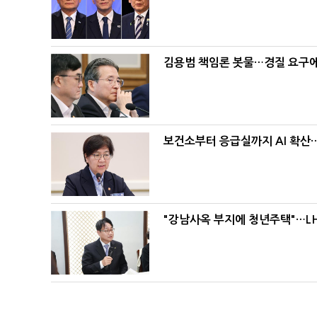
김용범 책임론 봇물…경질 요구에 
보건소부터 응급실까지 AI 확산
"강남사옥 부지에 청년주택"…LH