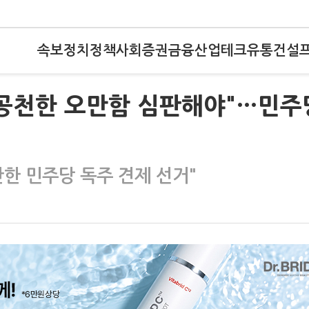
속보
정치
정책
사회
증권
금융
산업
테크
유통
건설
 공천한 오만함 심판해야"…민주
안한 민주당 독주 견제 선거"