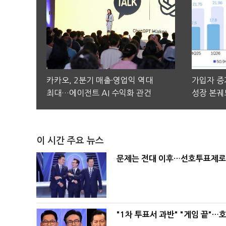
카카오, 2분기 매출·영업익 역대
가입자 증가
최대…에이전트 AI 수익화 관건
성장 본궤
이 시간 주요 뉴스
문제는 전대 이후…선호투표제로 
"1차 투표서 과반" "게임 끝"…