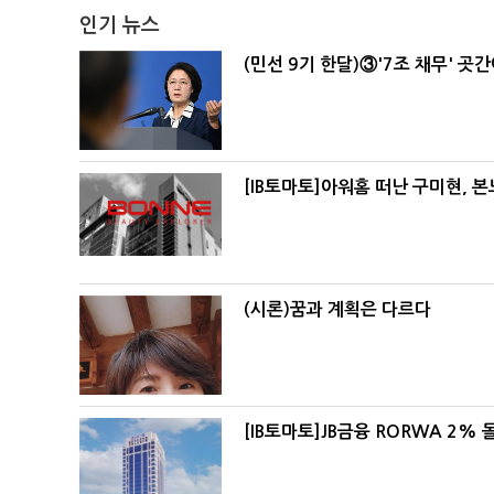
인기 뉴스
(민선 9기 한달)③'7조 채무' 곳
[IB토마토]아워홈 떠난 구미현, 
(시론)꿈과 계획은 다르다
[IB토마토]JB금융 RORWA 2