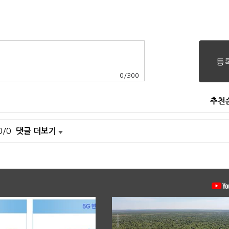
0
/
300
추천
0/0
댓글 더보기