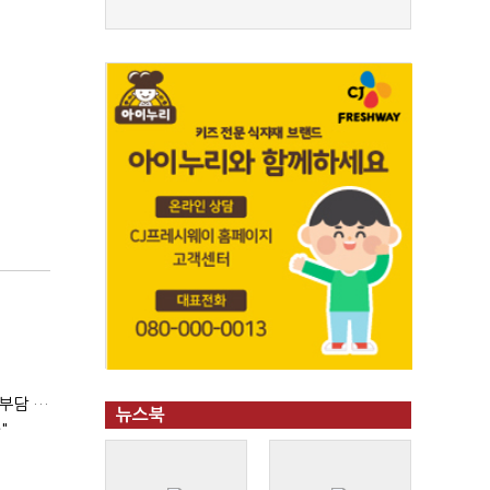
'보유세만큼 양도세 공제' 법안 발의…김은혜 "1주택자 세 부담 완화"
뉴스북
"