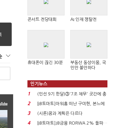
콘서트 전당대회
AI 인재 쟁탈전
순
휴대폰이 끊긴 30분
부동산 동상이몽, 국
민만 불안하다
인기뉴스
1
(민선 9기 한달)③'7조 채무' 곳간에 충
격…추미애, 20년...
2
[IB토마토]아워홈 떠난 구미현, 본느에
340억 베팅…가...
3
(시론)꿈과 계획은 다르다
4
[IB토마토]JB금융 RORWA 2% 돌파…