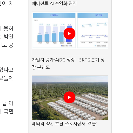
민이 채
에이전트 AI 수익화 관건
지 못하
는 박찬
기도 공
가입자 증가·AIDC 성장…SKT 2분기 성
장 본궤도
 있다고
후보들에
 답 아
리 국민
배터리 3사, 호남 ESS 시장서 ‘격돌’