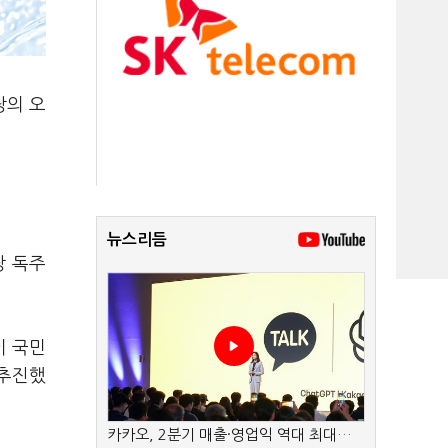
당의 오
뉴스리듬
당 독주
이 국민
 추진했
카카오, 2분기 매출·영업익 역대 최대…