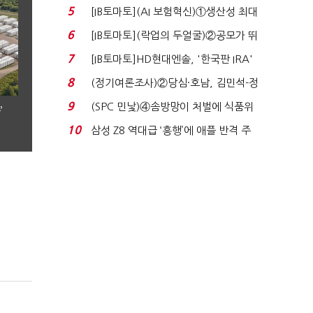
실적 견인은 은행 ...
5
[IB토마토](AI 보험혁신)①생산성 최대
80% 개선…현실...
6
[IB토마토](락업의 두얼굴)②공모가 뛰
자 첫날 매도…FI ...
7
[IB토마토]HD현대엔솔, '한국판 IRA'
수혜 부상…세액공...
8
(정기여론조사)②당심·호남, 김민석-정
청래 '초접전'...
9
(SPC 민낯)④솜방망이 처벌에 식품위
’
생법 위반 반복...
10
삼성 Z8 역대급 ‘흥행’에 애플 반격 주
목…9월 ‘폴...