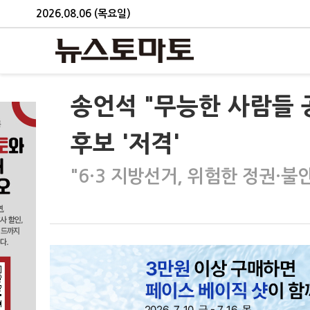
2026.08.06 (목요일)
송언석 "무능한 사람들
후보 '저격'
"6·3 지방선거, 위험한 정권·불