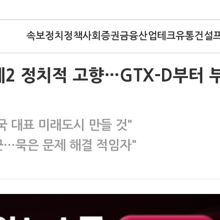
속보
정치
정책
사회
증권
금융
산업
테크
유통
건설
제2 정치적 고향…GTX-D부터 
국 대표 미래도시 만들 것"
꾼…묵은 문제 해결 적임자"