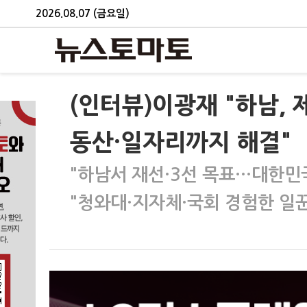
2026.08.07 (금요일)
(인터뷰)이광재 "하남, 
동산·일자리까지 해결"
"하남서 재선·3선 목표…대한민
"청와대·지자체·국회 경험한 일