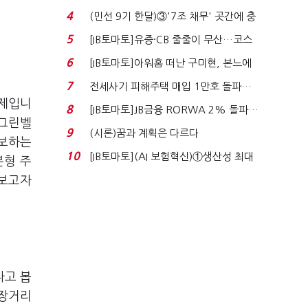
지에 상한가...
4
(민선 9기 한달)③'7조 채무' 곳간에 충
격…추미애, 20년...
5
[IB토마토]유증·CB 줄줄이 무산…코스
닥 벌점 급증에 ...
6
[IB토마토]아워홈 떠난 구미현, 본느에
340억 베팅…가...
7
전세사기 피해주택 매입 1만호 돌파…
문제입니
누적 피해자 4만2...
8
[IB토마토]JB금융 RORWA 2% 돌파…
 그린벨
실적 견인은 은행 ...
9
(시론)꿈과 계획은 다르다
확보하는
10
[IB토마토](AI 보험혁신)①생산성 최대
분형 주
80% 개선…현실...
아보고자
다고 봅
 장거리