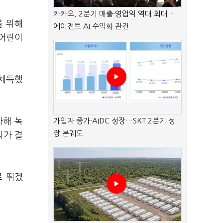
카카오, 2분기 매출·영업익 역대 최대…
을 위해
에이전트 AI 수익화 관건
 어린이
 체득했
사해 녹
가입자 증가·AIDC 성장…SKT 2분기 성
장 본궤도
리가 결
로 뛰겠