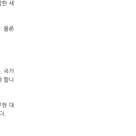
합한 새
. 물론
. 국가
야 합니
무현 대
다.