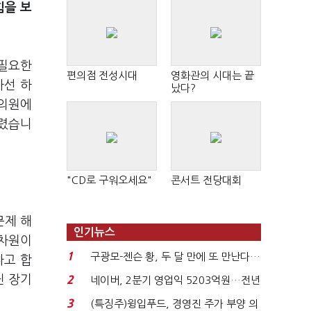
힘을 보
 필요한
편의점 전성시대
영화관의 시대는 끝
사선 하
났다?
 의원에
드렸습니
"CD로 구워오세요"
콘서트 전당대회
문제 해
인기뉴스
 차원이
1
구광모-젠슨 황, 두 달 만에 또 만난다…
다고 합
로봇·AI 등 논...
닌 장기
2
네이버, 2분기 영업익 5203억원…전년
비 0.2% 감소...
3
(특징주)윙입푸드, 경영진 주가 부양 의