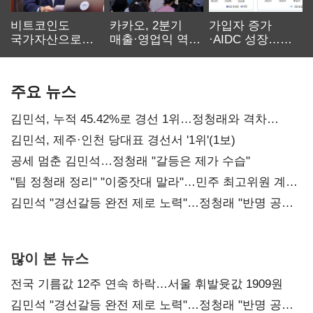
비트코인도
카카오, 2분기
가입자 증가
국가자산으로…'
매출·영업익 역대
·AIDC 성장…
보관·평가·처분'
최대…에이전트
SKT 2분기 성장
기준은 숙제
AI 수익화 관건
본궤도
주요 뉴스
김민석, 누적 45.42%로 경선 1위…정청래와 격차
0.86%p(2보)
김민석, 제주·인천 당대표 경선서 '1위'(1보)
공세 멈춘 김민석…정청래 "갈등은 제가 수습"
"팀 정청래 정리" "이중잣대 말라"…민주 최고위원 계파
다툼 격화
김민석 "경선갈등 완전 제로 노력"…정청래 "반명 공세
사과부터"
많이 본 뉴스
전국 기름값 12주 연속 하락…서울 휘발윳값 1909원
김민석 "경선갈등 완전 제로 노력"…정청래 "반명 공세