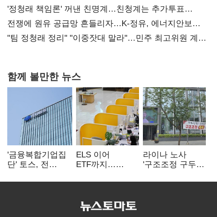
사과부터"
'정청래 책임론' 꺼낸 친명계…친청계는 추가투표
때리기
전쟁에 원유 공급망 흔들리자…K-정유, 에너지안보
핵심으로 재부상
"팀 정청래 정리" "이중잣대 말라"…민주 최고위원 계파
다툼 격화
함께 볼만한 뉴스
'금융복합기업집
ELS 이어
라이나 노사
단' 토스, 전
ETF까지…
'구조조정 구두
계열사 내부통제
고위험상품 판매
합의안' 도출
표준화
제동 걸린 은행