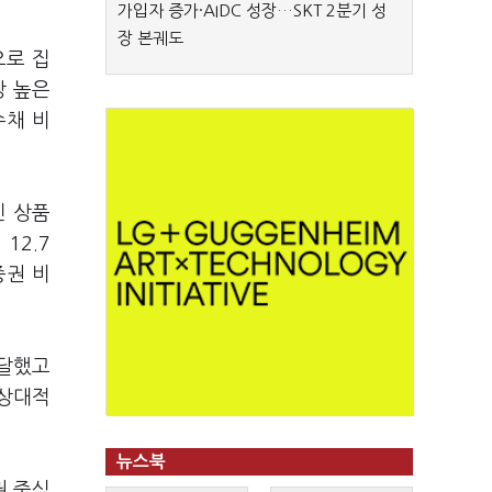
가입자 증가·AIDC 성장…SKT 2분기 성
장 본궤도
으로 집
장 높은
수채 비
민 상품
12.7
증권 비
 달했고
 상대적
뉴스북
권 중심