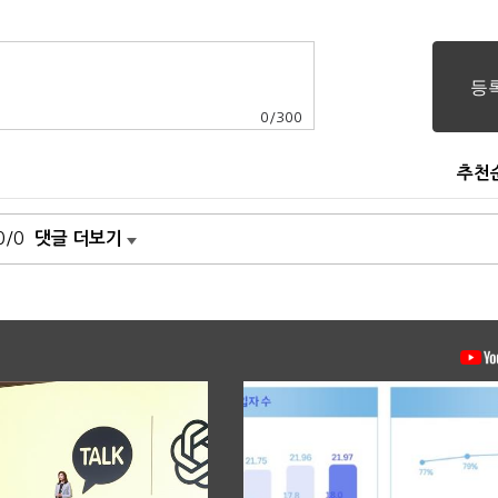
0
/
300
추천
0/0
댓글 더보기