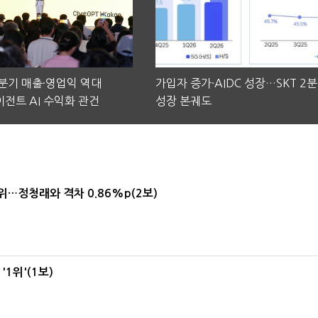
2분기 매출·영업익 역대
가입자 증가·AIDC 성장…SKT 2
전트 AI 수익화 관건
성장 본궤도
1위…정청래와 격차 0.86%p(2보)
1위'(1보)