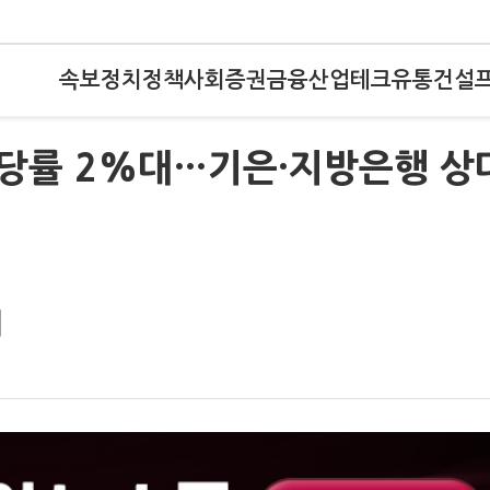
속보
정치
정책
사회
증권
금융
산업
테크
유통
건설
당률 2%대…기은·지방은행 상
대