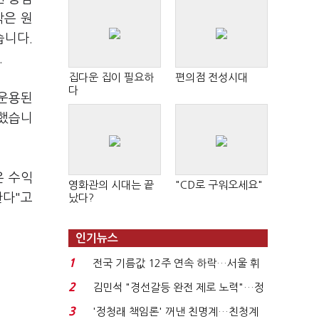
탁은 원
습니다.
.
집다운 집이 필요하
편의점 전성시대
다
 운용된
명했습니
은 수익
영화관의 시대는 끝
"CD로 구워오세요"
한다"고
났다?
인기뉴스
1
전국 기름값 12주 연속 하락…서울 휘
발윳값 1909원...
2
김민석 "경선갈등 완전 제로 노력"…정
청래 "반명 공세 사...
3
'정청래 책임론' 꺼낸 친명계…친청계