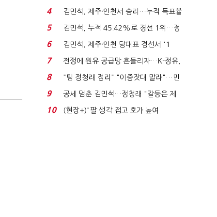
는 추가투표 때리기...
4
김민석, 제주·인천서 승리…누적 득표율
'1위 탈환'(종합)...
5
김민석, 누적 45.42%로 경선 1위…정
청래와 격차 0.86%p(...
6
김민석, 제주·인천 당대표 경선서 '1
위'(1보)...
7
전쟁에 원유 공급망 흔들리자…K-정유,
에너지안보 핵심...
8
"팀 정청래 정리" "이중잣대 말라"…민
주 최고위원 계파 다...
9
공세 멈춘 김민석…정청래 "갈등은 제
가 수습"
10
(현장+)"팔 생각 접고 호가 높여
요"…'덜 똘똘한 한 채' 20...