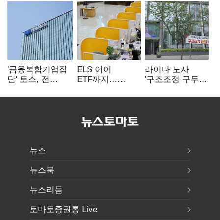
'금융복합기업집
ELS 이어
라이나 노사
단' 토스, 전
ETF까지…
'구조조정 구두
계열사 내부통제
고위험상품 판매
합의안' 도출
표준화
제동 걸린 은행
뉴스
뉴스북
뉴스리듬
토마토증권통 Live