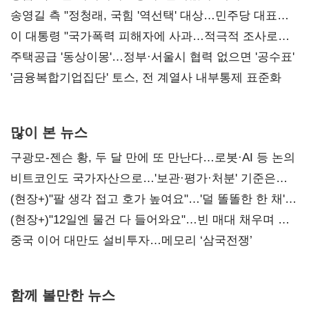
리모델링' 제안
송영길 측 "정청래, 국힘 '역선택' 대상…민주당 대표로
총선 지휘 못해"
이 대통령 "국가폭력 피해자에 사과…적극적 조사로
진실 밝혀야"
주택공급 '동상이몽'…정부·서울시 협력 없으면 '공수표'
'금융복합기업집단' 토스, 전 계열사 내부통제 표준화
많이 본 뉴스
구광모-젠슨 황, 두 달 만에 또 만난다…로봇·AI 등 논의
비트코인도 국가자산으로…'보관·평가·처분' 기준은
숙제
(현장+)"팔 생각 접고 호가 높여요"…'덜 똘똘한 한 채'
20억 키맞추기
(현장+)"12일엔 물건 다 들어와요"…빈 매대 채우며 문
연 홈플러스
중국 이어 대만도 설비투자…메모리 ‘삼국전쟁’
함께 볼만한 뉴스