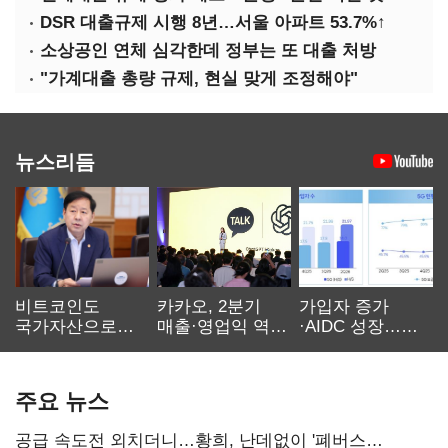
DSR 대출규제 시행 8년…서울 아파트 53.7%↑
소상공인 연체 심각한데 정부는 또 대출 처방
"가계대출 총량 규제, 현실 맞게 조정해야"
뉴스리듬
비트코인도
카카오, 2분기
가입자 증가
국가자산으로…'
매출·영업익 역대
·AIDC 성장…
보관·평가·처분'
최대…에이전트
SKT 2분기 성장
기준은 숙제
AI 수익화 관건
본궤도
주요 뉴스
공급 속도전 외치더니…황희, 난데없이 '폐버스