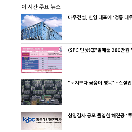
이 시간 주요 뉴스
대우건설, 신임 대표에 '정통 대
(SPC 민낯)③"일매출 280만원
"토지보다 금융이 병목"…건설업계
상임감사 공모 돌입한 해진공 "투