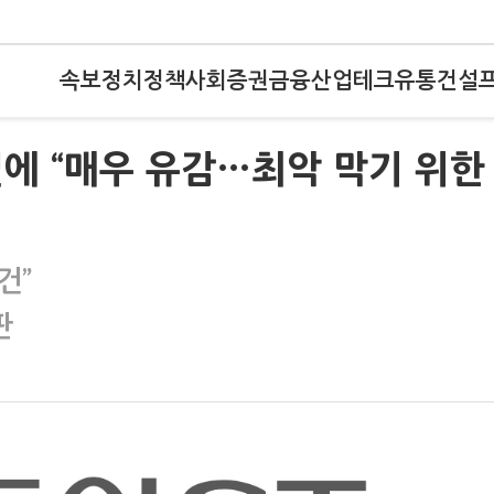
속보
정치
정책
사회
증권
금융
산업
테크
유통
건설
에 “매우 유감…최악 막기 위한
건”
판