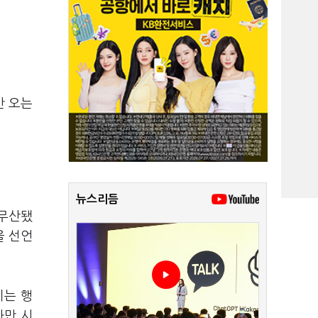
만 오는
뉴스리듬
 무산됐
을 선언
치는 행
화만 시