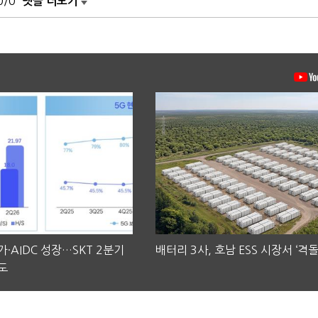
0/0
댓글 더보기
·AIDC 성장…SKT 2분기
배터리 3사, 호남 ESS 시장서 ‘격돌
도