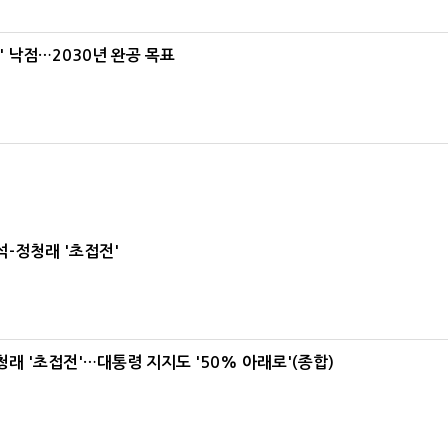
' 낙점…2030년 완공 목표
-정청래 '초접전'
래 '초접전'…대통령 지지도 '50% 아래로'(종합)