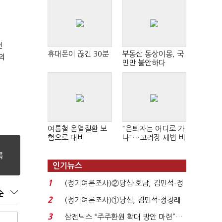
개
전
휴대폰이 끊긴 30분
부동산 동상이몽, 국
의
민만 불안하다
여름철 온열질환 보
"은퇴자는 어디로 가
험으로 대비
나"…고려장 세법 비
판 확산
인기뉴스
1
(정기여론조사)②당심·호남, 김민석-정
순
청래 '초접전'...
2
(정기여론조사)①당심, 김민석·정청래
'초접전'…대통령 ...
3
삼전닉스 “주주환원 확대 방안 마련”…