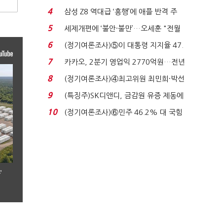
로이터에 성명...
4
삼성 Z8 역대급 ‘흥행’에 애플 반격 주
목…9월 ‘폴...
5
세제개편에 ‘불안·불만’…오세훈 "전월
세 구하기 더 ...
6
(정기여론조사)⑤이 대통령 지지율 47.
7%…일주일 만에 ...
7
카카오, 2분기 영업익 2770억원…전년
비 36% 증가...
8
(정기여론조사)④최고위원 최민희·박선
원 '양강'…서미...
9
(특징주)SK디앤디, 금감원 유증 제동에
장 초반 상한가...
10
(정기여론조사)⑥민주 46.2% 대 국힘
31.0%…오차범위 밖 ...
’