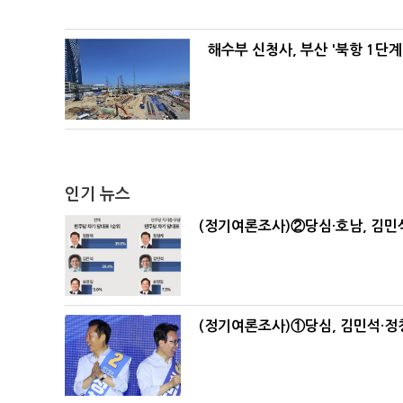
해수부 신청사, 부산 '북항 1단계
인기 뉴스
(정기여론조사)②당심·호남, 김민석
(정기여론조사)①당심, 김민석·정청