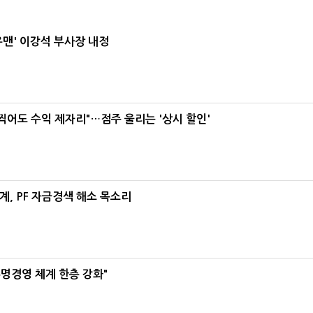
우맨' 이강석 부사장 내정
 찍어도 수익 제자리"…점주 울리는 '상시 할인'
, PF 자금경색 해소 목소리
명경영 체계 한층 강화"