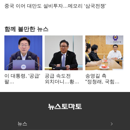
연 홈플러스
중국 이어 대만도 설비투자…메모리 ‘삼국전쟁’
함께 볼만한 뉴스
이 대통령, '공급'
공급 속도전
송영길 측
팔
외치더니…황희,
"정청래, 국힘
걷어붙였는데…
난데없이 '폐버스
'역선택' 대상…
여 내부선
리모델링' 제안
민주당 대표로
'부동산
총선 지휘 못해"
망언'(종합)
뉴스