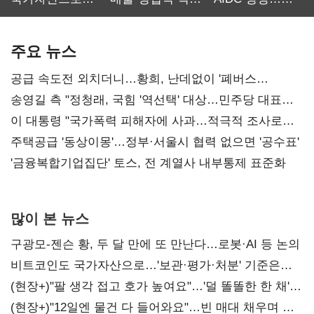
보관·평가·처분'
최대…에이전트
SKT 2분기 성장
기준은 숙제
AI 수익화 관건
본궤도
주요 뉴스
공급 속도전 외치더니…황희, 난데없이 '폐버스
리모델링' 제안
송영길 측 "정청래, 국힘 '역선택' 대상…민주당 대표로
총선 지휘 못해"
이 대통령 "국가폭력 피해자에 사과…적극적 조사로
진실 밝혀야"
주택공급 '동상이몽'…정부·서울시 협력 없으면 '공수표'
'금융복합기업집단' 토스, 전 계열사 내부통제 표준화
많이 본 뉴스
구광모-젠슨 황, 두 달 만에 또 만난다…로봇·AI 등 논의
비트코인도 국가자산으로…'보관·평가·처분' 기준은
숙제
(현장+)"팔 생각 접고 호가 높여요"…'덜 똘똘한 한 채'
20억 키맞추기
(현장+)"12일엔 물건 다 들어와요"…빈 매대 채우며 문