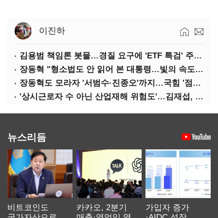
이진하
김용범 책임론 봇물…경질 요구에 'ETF 특검' 주장까지
장동혁 "형소법도 안 읽어 본 대통령…빛의 속도로 무너질 것"
장동혁도 모라자 '서범수·진종오'까지…국힘 '점입가경'
'상시근로자 수 아닌 산업재해 위험도'…김재섭, 산재예방 지원기준 손질
뉴스리듬
비트코인도
카카오, 2분기
가입자 증가
국가자산으로…'
매출·영업익 역대
·AIDC 성장…