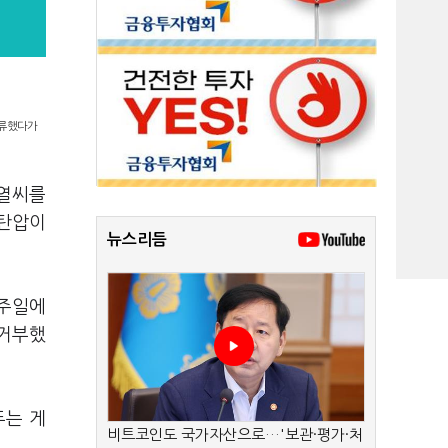
체류했다가
석열씨를
 탄압이
뉴스리듬
일주일에
 거부했
두는 게
비트코인도 국가자산으로…'보관·평가·처