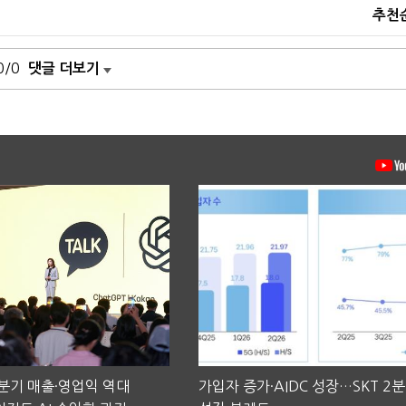
추천
0/0
댓글 더보기
2분기 매출·영업익 역대
가입자 증가·AIDC 성장…SKT 2