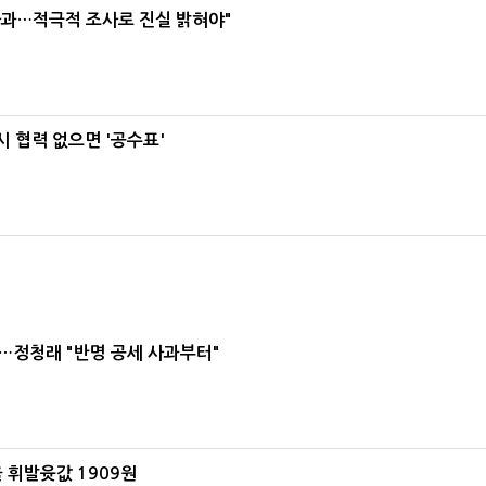
사과…적극적 조사로 진실 밝혀야"
 협력 없으면 '공수표'
…정청래 "반명 공세 사과부터"
 휘발윳값 1909원