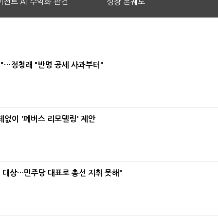
전트 AI 수익화 관건
성장 본궤도
"…정청래 "반명 공세 사과부터"
데없이 '폐버스 리모델링' 제안
택' 대상…민주당 대표로 총선 지휘 못해"