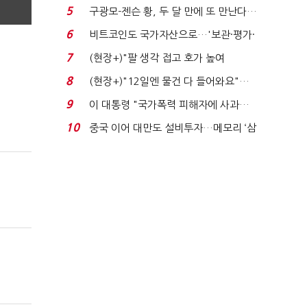
에너지안보 핵심...
5
구광모-젠슨 황, 두 달 만에 또 만난다…
로봇·AI 등 논...
6
비트코인도 국가자산으로…'보관·평가·
처분' 기준은 ...
7
(현장+)"팔 생각 접고 호가 높여
요"…'덜 똘똘한 한 채' 20...
8
(현장+)"12일엔 물건 다 들어와요"…
빈 매대 채우며 문 연 ...
9
이 대통령 "국가폭력 피해자에 사과…
적극적 조사로 진...
10
중국 이어 대만도 설비투자…메모리 ‘삼
국전쟁’