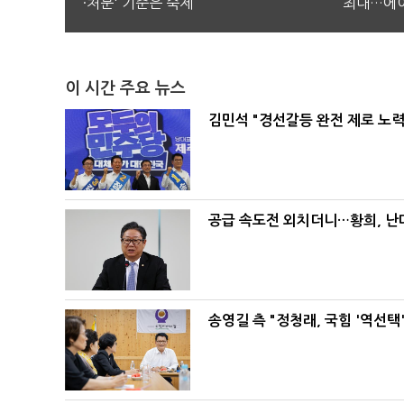
·처분' 기준은 숙제
최대…에이
이 시간 주요 뉴스
김민석 "경선갈등 완전 제로 노력
공급 속도전 외치더니…황희, 난
송영길 측 "정청래, 국힘 '역선