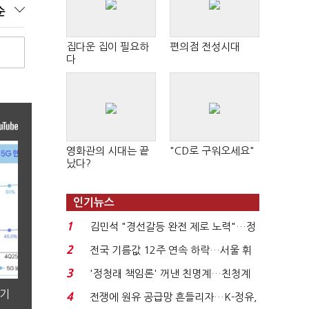
순
집다운 집이 필요하
편의점 전성시대
다
영화관의 시대는 끝
"CD로 구워오세요"
났다?
인기뉴스
1
김민석 "경선갈등 완전 제로 노력"…정
청래 "반명 공세 사...
2
전국 기름값 12주 연속 하락…서울 휘
발윳값 1909원...
3
'정청래 책임론' 꺼낸 친명계…친청계
는 추가투표 때리기...
분기
4
전쟁에 원유 공급망 흔들리자…K-정유,