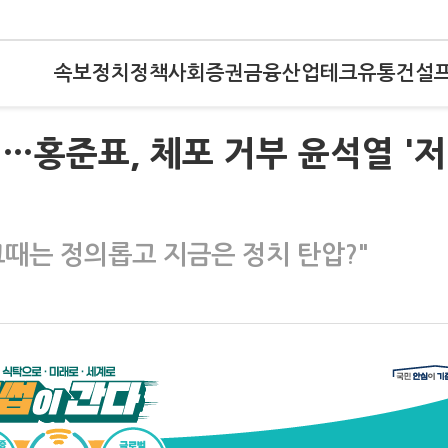
속보
정치
정책
사회
증권
금융
산업
테크
유통
건설
"…홍준표, 체포 거부 윤석열 '저
그때는 정의롭고 지금은 정치 탄압?"