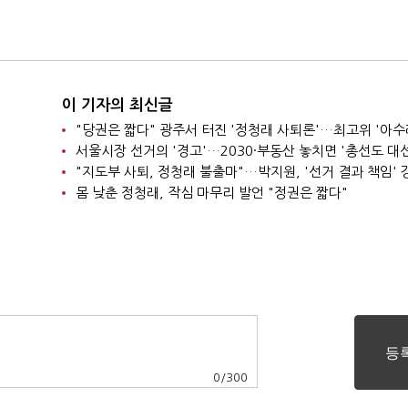
이 기자의 최신글
"당권은 짧다" 광주서 터진 '정청래 사퇴론'…최고위 '아수
"지도부 사퇴, 정청래 불출마"…박지원, '선거 결과 책임' 
몸 낮춘 정청래, 작심 마무리 발언 "정권은 짧다"
0
/
300