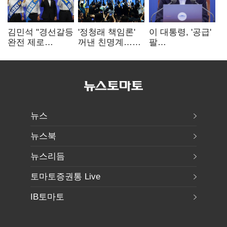
김민석 "경선갈등
'정청래 책임론'
이 대통령, '공급'
완전 제로
꺼낸 친명계…
팔
노력"…정청래
친청계는
걷어붙였는데…
"반명 공세
추가투표 때리기
여 내부선
사과부터"
'부동산
망언'(종합)
뉴스
뉴스북
뉴스리듬
토마토증권통 Live
IB토마토