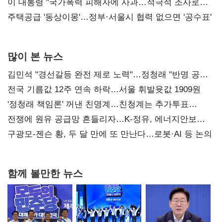
총선 지휘 못해"
이 대통령 "국가폭력 피해자에 사과…적극적 조사로
진실 밝혀야"
주택공급 '동상이몽'…정부·서울시 협력 없으면 '공수표'
많이 본 뉴스
김민석 "경선갈등 완전 제로 노력"…정청래 "반명 공세
사과부터"
전국 기름값 12주 연속 하락…서울 휘발윳값 1909원
'정청래 책임론' 꺼낸 친명계…친청계는 추가투표
때리기
전쟁에 원유 공급망 흔들리자…K-정유, 에너지안보
핵심으로 재부상
구광모-젠슨 황, 두 달 만에 또 만난다…로봇·AI 등 논의
함께 볼만한 뉴스