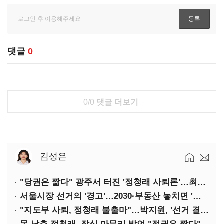
댓글
0
0/0
댓글 더보기
김성은
"당권은 짧다" 광주서 터진 '정청래 사퇴론'…최고위 '아수라장'
서울시장 선거의 '경고'…2030·부동산 놓치면 '총선도 대선도' 패배
"지도부 사퇴, 정청래 불출마"…박지원, '선거 결과 책임' 강조