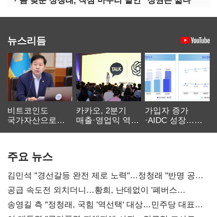
몸 낮춘 정청래, 작심 마무리 발언 "정권은 짧다"
뉴스리듬
비트코인도
카카오, 2분기
가입자 증가
국가자산으로…'
매출·영업익 역대
·AIDC 성장…
보관·평가·처분'
최대…에이전트
SKT 2분기 성장
기준은 숙제
AI 수익화 관건
본궤도
주요 뉴스
김민석 "경선갈등 완전 제로 노력"…정청래 "반명 공세
사과부터"
공급 속도전 외치더니…황희, 난데없이 '폐버스
리모델링' 제안
송영길 측 "정청래, 국힘 '역선택' 대상…민주당 대표로