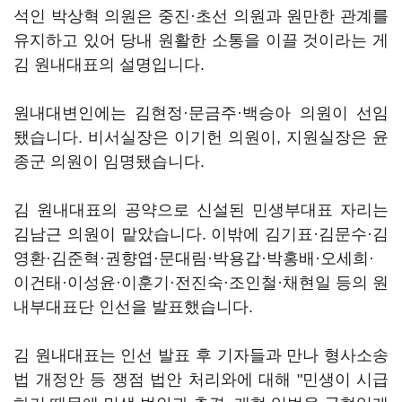
석인 박상혁 의원은 중진·초선 의원과 원만한 관계를
유지하고 있어 당내 원활한 소통을 이끌 것이라는 게
김 원내대표의 설명입니다.
원내대변인에는 김현정·문금주·백승아 의원이 선임
됐습니다. 비서실장은 이기헌 의원이, 지원실장은 윤
종군 의원이 임명됐습니다.
김 원내대표의 공약으로 신설된 민생부대표 자리는
김남근 의원이 맡았습니다. 이밖에 김기표·김문수·김
영환·김준혁·권향엽·문대림·박용갑·박홍배·오세희·
이건태·이성윤·이훈기·전진숙·조인철·채현일 등의 원
내부대표단 인선을 발표했습니다.
김 원내대표는 인선 발표 후 기자들과 만나 형사소송
법 개정안 등 쟁점 법안 처리와에 대해 "민생이 시급