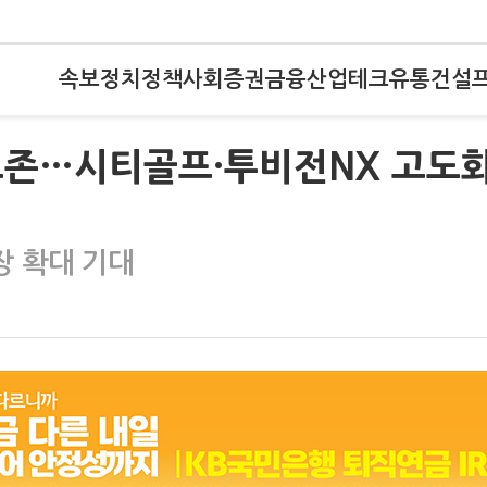
속보
정치
정책
사회
증권
금융
산업
테크
유통
건설
프존…시티골프·투비전NX 고도
장 확대 기대