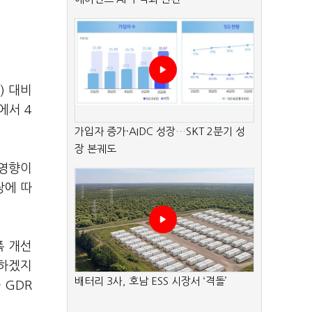
) 대비
에서 4
가입자 증가·AIDC 성장…SKT 2분기 성
장 본궤도
 영향이
장에 따
폭 개선
소하겠지
배터리 3사, 호남 ESS 시장서 ‘격돌’
 GDR