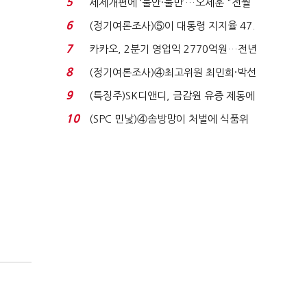
5
세제개편에 ‘불안·불만’…오세훈 "전월
세 구하기 더 ...
6
(정기여론조사)⑤이 대통령 지지율 47.
7%…일주일 만에 ...
7
카카오, 2분기 영업익 2770억원…전년
비 36% 증가...
8
(정기여론조사)④최고위원 최민희·박선
원 '양강'…서미...
9
(특징주)SK디앤디, 금감원 유증 제동에
장 초반 상한가...
10
(SPC 민낯)④솜방망이 처벌에 식품위
생법 위반 반복...