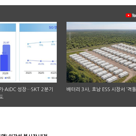
·AIDC 성장…SKT 2분기
배터리 3사, 호남 ESS 시장서 ‘격돌
도