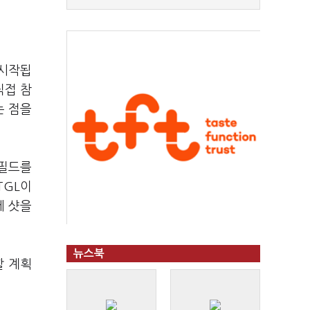
 시작됩
직접 참
는 점을
 필드를
TGL이
에 샷을
뉴스북
할 계획