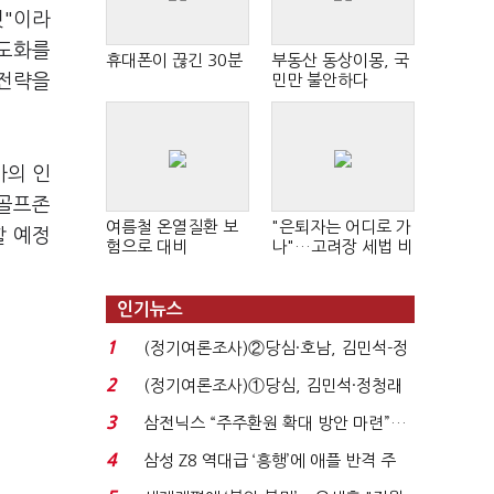
것"이라
고도화를
휴대폰이 끊긴 30분
부동산 동상이몽, 국
 전략을
민만 불안하다
사의 인
 골프존
여름철 온열질환 보
"은퇴자는 어디로 가
할 예정
험으로 대비
나"…고려장 세법 비
판 확산
인기뉴스
1
(정기여론조사)②당심·호남, 김민석-정
청래 '초접전'...
2
(정기여론조사)①당심, 김민석·정청래
'초접전'…대통령 ...
3
삼전닉스 “주주환원 확대 방안 마련”…
로이터에 성명...
4
삼성 Z8 역대급 ‘흥행’에 애플 반격 주
목…9월 ‘폴...