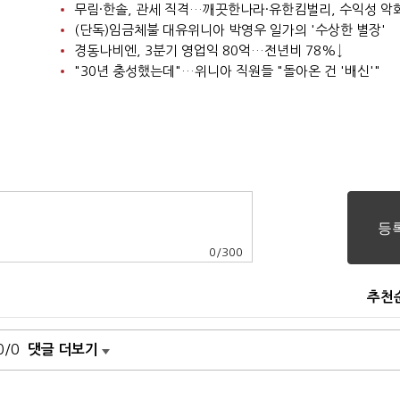
니
무림·한솔, 관세 직격…깨끗한나라·유한킴벌리, 수익성 악
(단독)임금체불 대유위니아 박영우 일가의 '수상한 별장'
경동나비엔, 3분기 영업익 80억…전년비 78%↓
"30년 충성했는데"…위니아 직원들 "돌아온 건 '배신'"
0
/
300
추천
0/0
댓글 더보기