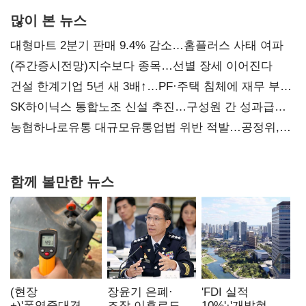
많이 본 뉴스
대형마트 2분기 판매 9.4% 감소…홈플러스 사태 여파
(주간증시전망)지수보다 종목…선별 장세 이어진다
건설 한계기업 5년 새 3배↑…PF·주택 침체에 재무 부담
확대
SK하이닉스 통합노조 신설 추진…구성원 간 성과급
불만 확산
농협하나로유통 대규모유통업법 위반 적발…공정위,
과징금 4억6200만원 부과
함께 볼만한 뉴스
(현장
장윤기 은폐·
'FDI 실적
+)'폭염중대경보'
조작 이후로도
10%'·'개발현안