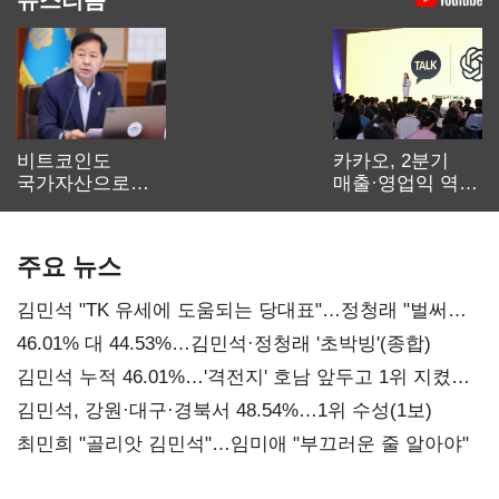
비트코인도
카카오, 2분기
국가자산으로…'
매출·영업익 역대
보관·평가·처분'
최대…에이전트
기준은 숙제
AI 수익화 관건
주요 뉴스
김민석 "TK 유세에 도움되는 당대표"…정청래 "벌써
대표된 양 당직 배분"
46.01% 대 44.53%…김민석·정청래 '초박빙'(종합)
김민석 누적 46.01%…'격전지' 호남 앞두고 1위 지켰다
(2보)
김민석, 강원·대구·경북서 48.54%…1위 수성(1보)
최민희 "골리앗 김민석"…임미애 "부끄러운 줄 알아야"