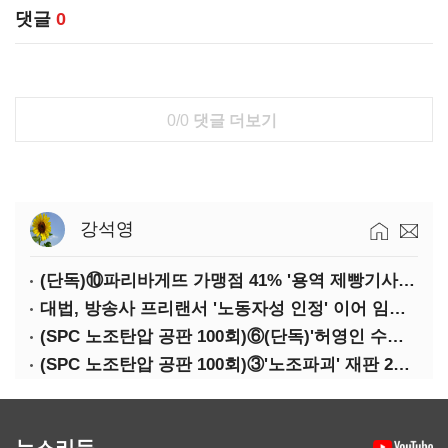
댓글
0
0/0
댓글 더보기
강석영
(단독)⑩파리바게뜨 가맹점 41% '용역 제빵기사 없어'…고용불안 속 브랜드가치도 '흔들'
대법, 방송사 프리랜서 '노동자성 인정' 이어 임금차별 '제동'
(SPC 노조탄압 공판 100회)⑥(단독)'허영인 수사기밀 유출' 임원, 출소하자 '억대 연봉' 고문으로
(SPC 노조탄압 공판 100회)③'노조파괴' 재판 2년 만의 증언…파리바게뜨 지회장 "허영인에 엄벌을"
뉴스리듬