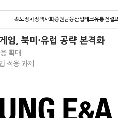
속보
정치
정책
사회
증권
금융
산업
테크
유통
건설
게임, 북미·유럽 공략 본격화
대응 확대
법 적응 과제