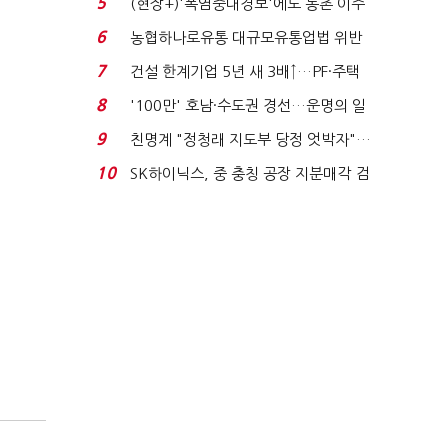
5
(현장+)'폭염중대경보'에도 농촌 이주
노동자는 강행군…'야...
6
농협하나로유통 대규모유통업법 위반
적발…공정위, 과...
7
건설 한계기업 5년 새 3배↑…PF·주택
침체에 재무 ...
8
'100만' 호남·수도권 경선…운명의 일
주일
9
친명계 "정청래 지도부 당정 엇박자"…
친청계 "신천지 오...
10
SK하이닉스, 중 충칭 공장 지분매각 검
토?…“확정된 바...