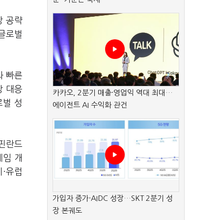
장 공략
 글로벌
와 빠른
장 대응
카카오, 2분기 매출·영업익 역대 최대…
로벌 성
에이전트 AI 수익화 관건
 핀란드
게임 개
미·유럽
가입자 증가·AIDC 성장…SKT 2분기 성
장 본궤도