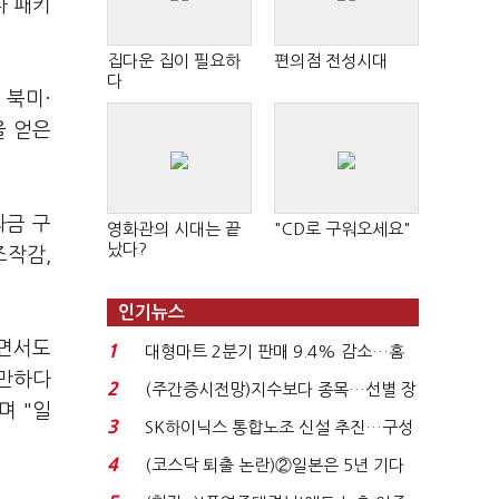
나 패키
집다운 집이 필요하
편의점 전성시대
다
 북미·
을 얻은
과금 구
영화관의 시대는 끝
"CD로 구워오세요"
났다?
조작감,
인기뉴스
"면서도
1
대형마트 2분기 판매 9.4% 감소…홈
 만하다
플러스 사태 여파...
2
(주간증시전망)지수보다 종목…선별 장
며 "일
세 이어진다...
3
SK하이닉스 통합노조 신설 추진…구성
원 간 성과급 불...
4
(코스닥 퇴출 논란)②일본은 5년 기다
려주는데 우리는 ...