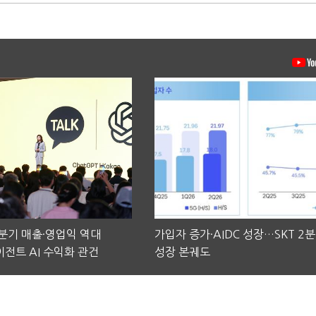
2분기 매출·영업익 역대
가입자 증가·AIDC 성장…SKT 2
전트 AI 수익화 관건
성장 본궤도