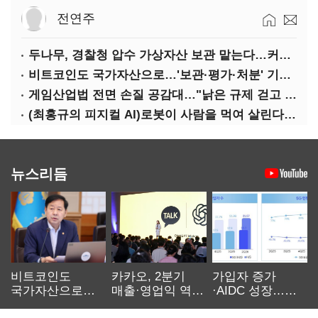
전연주
두나무, 경찰청 압수 가상자산 보관 맡는다…커스터디 사업 최종 낙찰
비트코인도 국가자산으로…'보관·평가·처분' 기준은 숙제
게임산업법 전면 손질 공감대…"낡은 규제 걷고 안전장치 촘촘히 해야"
(최홍규의 피지컬 AI)로봇이 사람을 먹여 살린다, 그런데 언제 먹여야 할지는 모른다
뉴스리듬
비트코인도
카카오, 2분기
가입자 증가
국가자산으로…'
매출·영업익 역대
·AIDC 성장…
보관·평가·처분'
최대…에이전트
SKT 2분기 성장