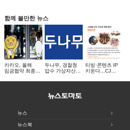
20억 키맞추기
함께 볼만한 뉴스
카카오, 올해
두나무, 경찰청
티빙·콘텐츠 IP
임금협약 최종
압수 가상자산
키운다…CJ
타결…연봉 6.3%
보관 맡는다…
ENM, 하반기
인상·격려금
커스터디 사업
글로벌 확장 가속
300만원
최종 낙찰
뉴스
뉴스북