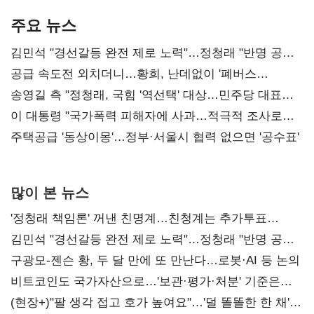
기준은 숙제
AI 수익화 관건
본궤도
주요 뉴스
김민석 "경선갈등 완전 제로 노력"…정청래 "반명 공세
사과부터"
공급 속도전 외치더니…황희, 난데없이 '폐버스
리모델링' 제안
송영길 측 "정청래, 국힘 '역선택' 대상…민주당 대표로
총선 지휘 못해"
이 대통령 "국가폭력 피해자에 사과…적극적 조사로
진실 밝혀야"
주택공급 '동상이몽'…정부·서울시 협력 없으면 '공수표'
많이 본 뉴스
'정청래 책임론' 꺼낸 친명계…친청계는 추가투표
때리기
김민석 "경선갈등 완전 제로 노력"…정청래 "반명 공세
사과부터"
구광모-젠슨 황, 두 달 만에 또 만난다…로봇·AI 등 논의
비트코인도 국가자산으로…'보관·평가·처분' 기준은
숙제
(현장+)"팔 생각 접고 호가 높여요"…'덜 똘똘한 한 채'