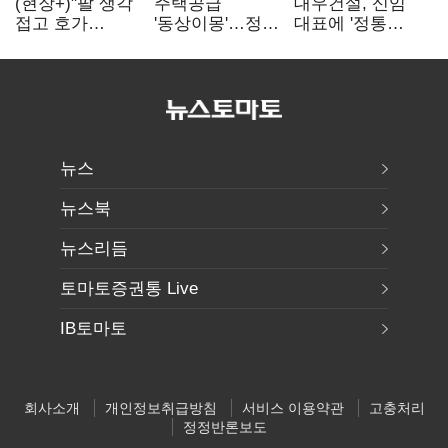
(현장+)"팔 생각
주택공급
대우건설, 신임
접고 호가
'동상이몽'…정부
대표에 '정통
높여요"…'덜
·서울시 협력
대우맨' 이강석
똘똘한 한 채'
없으면 '공수표'
부사장 내정
20억 키맞추기
뉴스
뉴스북
뉴스리듬
토마토증권통 Live
IB토마토
회사소개
개인정보취급방침
서비스 이용약관
고충처리
정정반론보도