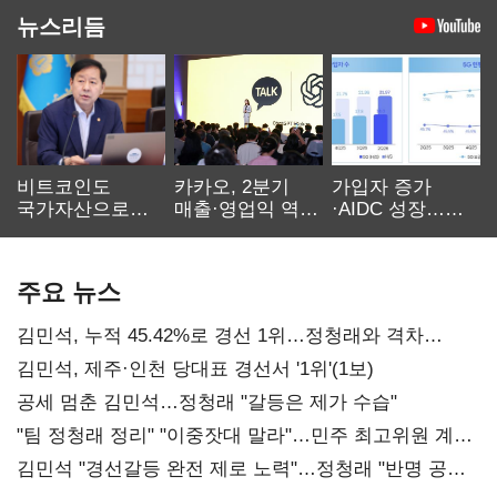
뉴스리듬
비트코인도
카카오, 2분기
가입자 증가
국가자산으로…'
매출·영업익 역대
·AIDC 성장…
보관·평가·처분'
최대…에이전트
SKT 2분기 성장
기준은 숙제
AI 수익화 관건
본궤도
주요 뉴스
김민석, 누적 45.42%로 경선 1위…정청래와 격차
0.86%p(2보)
김민석, 제주·인천 당대표 경선서 '1위'(1보)
공세 멈춘 김민석…정청래 "갈등은 제가 수습"
"팀 정청래 정리" "이중잣대 말라"…민주 최고위원 계파
다툼 격화
김민석 "경선갈등 완전 제로 노력"…정청래 "반명 공세