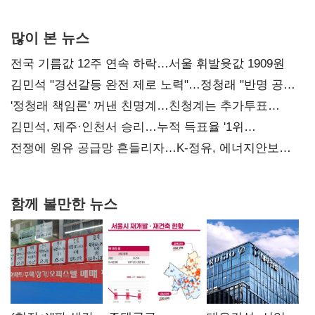
사과부터"
많이 본 뉴스
전국 기름값 12주 연속 하락…서울 휘발윳값 1909원
김민석 "경선갈등 완전 제로 노력"…정청래 "반명 공세
사과부터"
'정청래 책임론' 꺼낸 친명계…친청계는 추가투표
때리기
김민석, 제주·인천서 승리…누적 득표율 '1위
탈환'(종합)
전쟁에 원유 공급망 흔들리자…K-정유, 에너지안보
핵심으로 재부상
함께 볼만한 뉴스