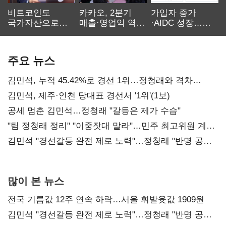
비트코인도
카카오, 2분기
가입자 증가
국가자산으로…'
매출·영업익 역대
·AIDC 성장…
보관·평가·처분'
최대…에이전트
SKT 2분기 성장
기준은 숙제
AI 수익화 관건
본궤도
주요 뉴스
김민석, 누적 45.42%로 경선 1위…정청래와 격차
0.86%p(2보)
김민석, 제주·인천 당대표 경선서 '1위'(1보)
공세 멈춘 김민석…정청래 "갈등은 제가 수습"
"팀 정청래 정리" "이중잣대 말라"…민주 최고위원 계파
다툼 격화
김민석 "경선갈등 완전 제로 노력"…정청래 "반명 공세
사과부터"
많이 본 뉴스
전국 기름값 12주 연속 하락…서울 휘발윳값 1909원
김민석 "경선갈등 완전 제로 노력"…정청래 "반명 공세