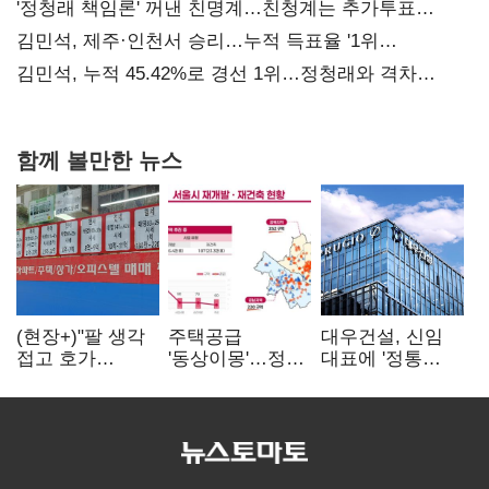
사과부터"
'정청래 책임론' 꺼낸 친명계…친청계는 추가투표
때리기
김민석, 제주·인천서 승리…누적 득표율 '1위
탈환'(종합)
김민석, 누적 45.42%로 경선 1위…정청래와 격차
0.86%p(2보)
함께 볼만한 뉴스
(현장+)"팔 생각
주택공급
대우건설, 신임
접고 호가
'동상이몽'…정부
대표에 '정통
높여요"…'덜
·서울시 협력
대우맨' 이강석
똘똘한 한 채'
없으면 '공수표'
부사장 내정
20억 키맞추기