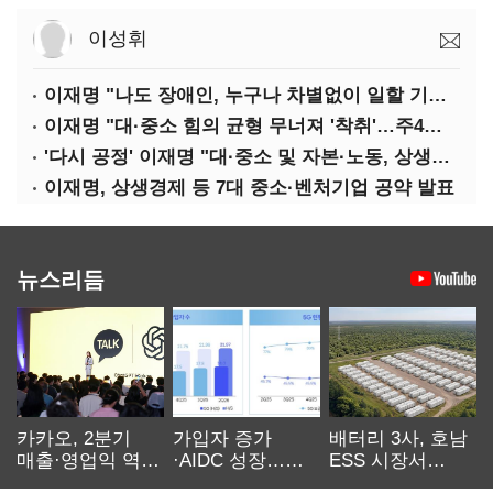
이성휘
이재명 "나도 장애인, 누구나 차별없이 일할 기회 중요"
이재명 "대·중소 힘의 균형 무너져 '착취'…주4일제, 가야할 길"
'다시 공정' 이재명 "대·중소 및 자본·노동, 상생하는 공정한 성장"
이재명, 상생경제 등 7대 중소·벤처기업 공약 발표
뉴스리듬
카카오, 2분기
가입자 증가
배터리 3사, 호남
매출·영업익 역대
·AIDC 성장…
ESS 시장서
최대…에이전트
SKT 2분기 성장
‘격돌’