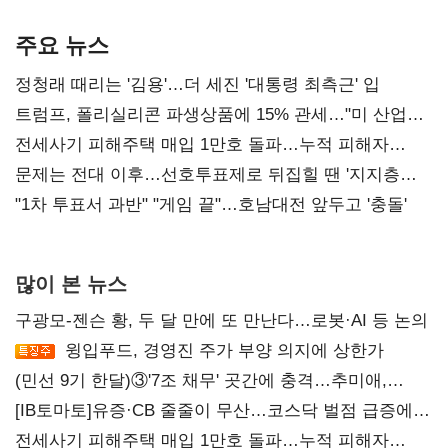
AI 수익화 관건
본궤도
주요 뉴스
정청래 때리는 '김용'…더 세진 '대통령 최측근' 입
트럼프, 폴리실리콘 파생상품에 15% 관세…"미 산업
재건"
전세사기 피해주택 매입 1만호 돌파…누적 피해자
4만278명
문제는 전대 이후…선호투표제로 뒤집힐 땐 '지지층
불복'
"1차 투표서 과반" "게임 끝"…호남대전 앞두고 '충돌'
많이 본 뉴스
구광모-젠슨 황, 두 달 만에 또 만난다…로봇·AI 등 논의
윙입푸드, 경영진 주가 부양 의지에 상한가
(민선 9기 한달)③'7조 채무' 곳간에 충격…추미애,
20년만에 '비상재정' 선언 승부수
[IB토마토]유증·CB 줄줄이 무산…코스닥 벌점 급증에
상폐 압박
전세사기 피해주택 매입 1만호 돌파…누적 피해자