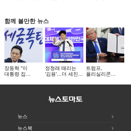
4만278명
함께 볼만한 뉴스
장동혁 "이
정청래 때리는
트럼프,
대통령 집
'김용'…더 세진
폴리실리콘
팔자마자 세금
'대통령 최측근'
파생상품에 15%
폭탄…'내로남불'"
입
관세…"미 산업
재건"
뉴스
뉴스북