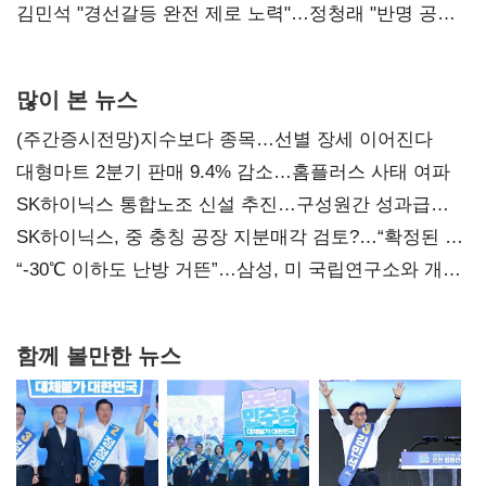
다툼 격화
김민석 "경선갈등 완전 제로 노력"…정청래 "반명 공세
사과부터"
많이 본 뉴스
(주간증시전망)지수보다 종목…선별 장세 이어진다
대형마트 2분기 판매 9.4% 감소…홈플러스 사태 여파
SK하이닉스 통합노조 신설 추진…구성원간 성과급
불만 확산
SK하이닉스, 중 충칭 공장 지분매각 검토?…“확정된 바
없어”
“-30℃ 이하도 난방 거뜬”…삼성, 미 국립연구소와 개발
협력
함께 볼만한 뉴스