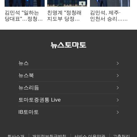
김민석 "일하는
친명계 "정청래
김민석, 제주·
당대표"…정청래
지도부 당정
인천서 승리…
"의리가 제일
엇박자"…친청계
누적 득표율 '1위
중요"
"신천지 오물
탈환'(종합)
폭탄"
뉴스
뉴스북
뉴스리듬
토마토증권통 Live
IB토마토
회사소개
개인정보취급방침
서비스 이용약관
고충처리