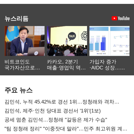
뉴스리듬
비트코인도
카카오, 2분기
가입자 증가
국가자산으로…'
매출·영업익 역대
·AIDC 성장…
보관·평가·처분'
최대…에이전트
SKT 2분기 성장
기준은 숙제
AI 수익화 관건
본궤도
주요 뉴스
김민석, 누적 45.42%로 경선 1위…정청래와 격차
0.86%p(2보)
김민석, 제주·인천 당대표 경선서 '1위'(1보)
공세 멈춘 김민석…정청래 "갈등은 제가 수습"
"팀 정청래 정리" "이중잣대 말라"…민주 최고위원 계파