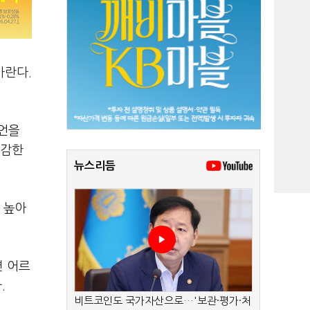
바란다.
발언을
과감한
뉴스리듬
 높아
면 어르
.
비트코인도 국가자산으로…'보관·평가·처