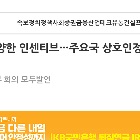
속보
정치
정책
사회
증권
금융
산업
테크
유통
건설
다양한 인센티브…주요국 상호인
 회의 모두발언