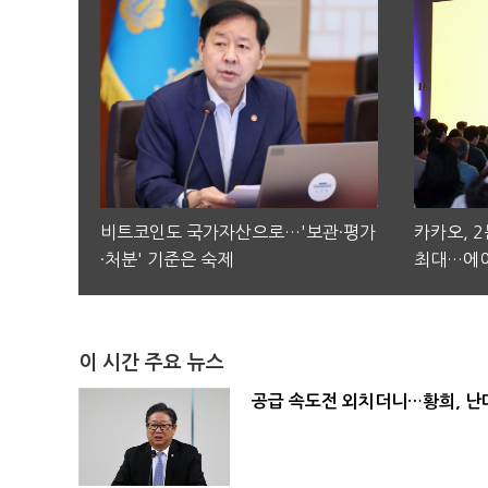
비트코인도 국가자산으로…'보관·평가
카카오, 
·처분' 기준은 숙제
최대…에이
이 시간 주요 뉴스
공급 속도전 외치더니…황희, 난