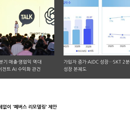
2분기 매출·영업익 역대
가입자 증가·AIDC 성장…SKT 2
전트 AI 수익화 관건
성장 본궤도
데없이 '폐버스 리모델링' 제안