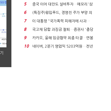
빈 매대 채우며 문 연 ...
5
중국 이어 대만도 설비투자…메모리 ‘삼
국전쟁’
6
(특징주)윙입푸드, 경영진 주가 부양 의
지에 상한가...
7
이 대통령 "국가폭력 피해자에 사과…
적극적 조사로 진...
8
국고채 담합 과징금 철퇴…증권사 '충당
금 폭탄' 우려...
9
카카오, 올해 임금협약 최종 타결…연봉
6.3% 인상·격려...
10
네이버, 2분기 영업익 5203억원…전년
비 0.2% 감소...
분기