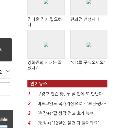
집다운 집이 필요하
편의점 전성시대
다
영화관의 시대는 끝
"CD로 구워오세요"
났다?
순
인기뉴스
1
구광모-젠슨 황, 두 달 만에 또 만난다…
로봇·AI 등 논...
2
비트코인도 국가자산으로…'보관·평가·
처분' 기준은 ...
3
(현장+)"팔 생각 접고 호가 높여
요"…'덜 똘똘한 한 채' 20...
4
(현장+)"12일엔 물건 다 들어와요"…