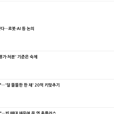
난다…로봇·AI 등 논의
가·처분' 기준은 숙제
"…'덜 똘똘한 한 채' 20억 키맞추기
요"…빈 매대 채우며 문 연 홈플러스