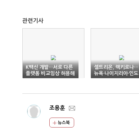
관련기사
K백신 개발…서로 다른
셀트리온, 렉키로나…
플랫폼 비교임상 허용해
뉴욕·나이지리아·인도
야
변이주 중화능 확인
조용훈
뉴스북