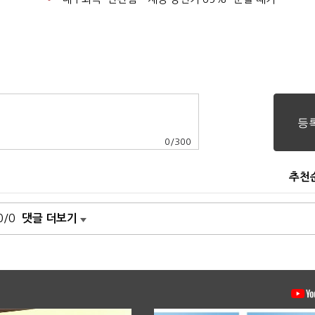
0
/
300
추천
0/0
댓글 더보기