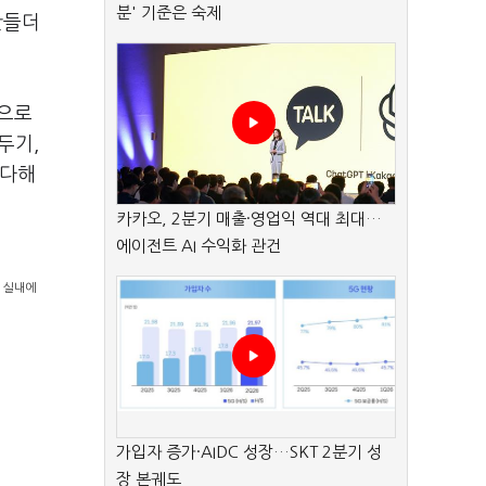
분' 기준은 숙제
만들더
것으로
두기,
 다해
카카오, 2분기 매출·영업익 역대 최대…
에이전트 AI 수익화 관건
 실내에
가입자 증가·AIDC 성장…SKT 2분기 성
장 본궤도