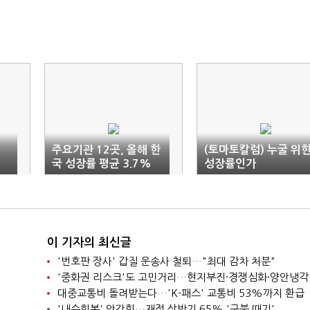
주요기관 12곳, 올해 한
(토마토칼럼) 누굴 위
국 성장률 평균 3.7%
성장률인가
…"내수 관건"
이 기자의 최신글
'번호판 장사' 갑질 운송사 철퇴…"최대 감차 처분"
'중화권 리스크'도 고민거리…현지부진·경쟁심화·양안냉각
대중교통비 돌려받는다…'K-패스' 교통비 53%까지 환급
'내수회복' 안간힘…재정 상반기 65% '군불 때기'