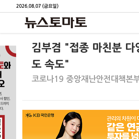
2026.08.07 (금요일)
김부겸 "접종 마친분 
도 속도"
코로나19 중앙재난안전대책본부