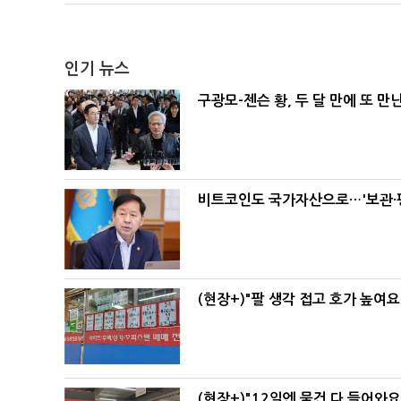
인기 뉴스
구광모-젠슨 황, 두 달 만에 또 만
비트코인도 국가자산으로…'보관·평
(현장+)"팔 생각 접고 호가 높여요
(현장+)"12일엔 물건 다 들어와