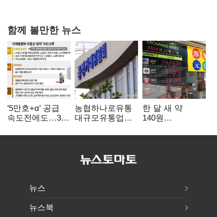
불만 확산
함께 볼만한 뉴스
'5만호+α' 공급
농협하나로유통
한 달 새 약
속도전에도…3대
대규모유통업법
140원
난제 '첩첩산중'
위반 적발…
급락…'역대급
공정위, 과징금
엔저'에 원화
4억6200만원
변곡점
부과
뉴스
뉴스북