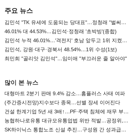
기준은 숙제
AI 수익화 관건
주요 뉴스
김민석 "TK 유세에 도움되는 당대표"…정청래 "벌써
대표된 양 당직 배분"
46.01% 대 44.53%…김민석·정청래 '초박빙'(종합)
김민석 누적 46.01%…'격전지' 호남 앞두고 1위 지켰다
(2보)
김민석, 강원·대구·경북서 48.54%…1위 수성(1보)
최민희 "골리앗 김민석"…임미애 "부끄러운 줄 알아야"
많이 본 뉴스
대형마트 2분기 판매 9.4% 감소…홈플러스 사태 여파
(주간증시전망)지수보다 종목…선별 장세 이어진다
건설 한계기업 5년 새 3배↑…PF·주택 침체에 재무 부담
확대
농협하나로유통 대규모유통업법 위반 적발…공정위,
과징금 4억6200만원 부과
SK하이닉스 통합노조 신설 추진…구성원 간 성과급