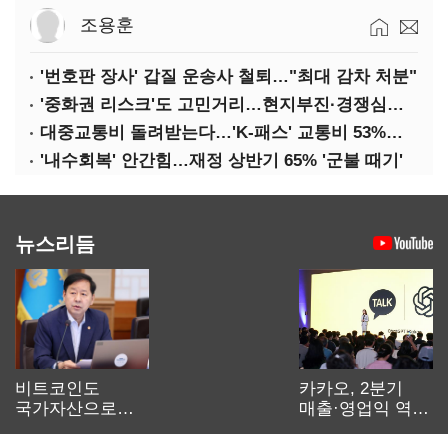
조용훈
'번호판 장사' 갑질 운송사 철퇴…"최대 감차 처분"
'중화권 리스크'도 고민거리…현지부진·경쟁심화·양안냉각
대중교통비 돌려받는다…'K-패스' 교통비 53%까지 환급
'내수회복' 안간힘…재정 상반기 65% '군불 때기'
뉴스리듬
비트코인도
카카오, 2분기
국가자산으로…'
매출·영업익 역대
보관·평가·처분'
최대…에이전트