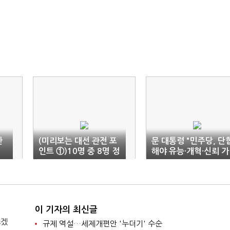
한
(미리보는 대선 관전 포
문 대통령 "민주당, 단
인트 ①)10명 중 8명 정
해야 유능·개혁·신뢰 가
권재창출 조건 '부동
능"
산'…"정책 전환해야"
이 기자의 최신글
쓰겠
규제 역설…세제개편안 '누더기' 수순