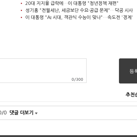
20대 지지율 급락에…이 대통령 "청년정책 재편"
성기홍 "전월세난, 세금보단 수요·공급 문제"…닥공 시사
이 대통령 "AI 시대, 객관식 수능이 맞나"…속도전 '경계'
0
/
300
추천
0/0
댓글 더보기