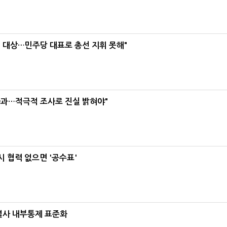
택' 대상…민주당 대표로 총선 지휘 못해"
사과…적극적 조사로 진실 밝혀야"
 협력 없으면 '공수표'
계열사 내부통제 표준화