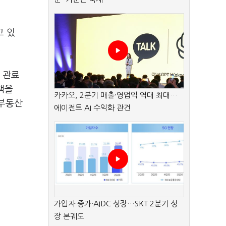
고 있
.
 관료
책을
카카오, 2분기 매출·영업익 역대 최대…
 부동산
에이전트 AI 수익화 관건
가입자 증가·AIDC 성장…SKT 2분기 성
장 본궤도