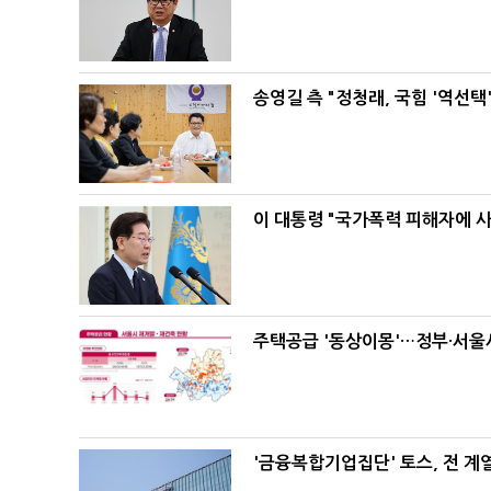
송영길 측 "정청래, 국힘 '역선
이 대통령 "국가폭력 피해자에 
주택공급 '동상이몽'…정부·서울시
'금융복합기업집단' 토스, 전 