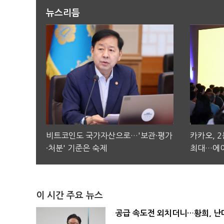
뉴스리듬
비트코인도 국가자산으로…'보관·평가
카카오, 
·처분' 기준은 숙제
최대…에이
이 시간 주요 뉴스
공급 속도전 외치더니…황희, 난