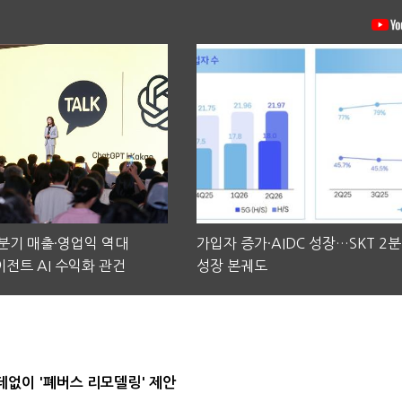
2분기 매출·영업익 역대
가입자 증가·AIDC 성장…SKT 2
전트 AI 수익화 관건
성장 본궤도
데없이 '폐버스 리모델링' 제안