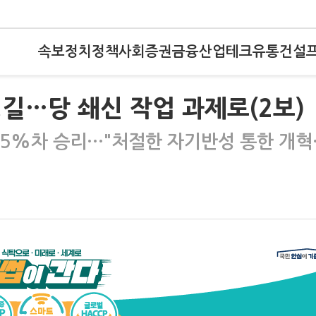
속보
정치
정책
사회
증권
금융
산업
테크
유통
건설
길…당 쇄신 작업 과제로(2보)
 0.5%차 승리…"처절한 자기반성 통한 개혁