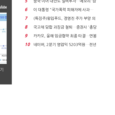
5
중국 이어 대만도 설비투자…메모리 ‘삼
국전쟁’
6
이 대통령 "국가폭력 피해자에 사과…
적극적 조사로 진...
7
(특징주)윙입푸드, 경영진 주가 부양 의
지에 상한가...
8
국고채 담합 과징금 철퇴…증권사 '충당
금 폭탄' 우려...
9
카카오, 올해 임금협약 최종 타결…연봉
6.3% 인상·격려...
10
네이버, 2분기 영업익 5203억원…전년
비 0.2% 감소...
분기