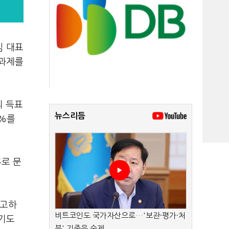
임 대표
 과제를
의 득표
뉴스리듬
%%를
후로 문
예고하
비트코인도 국가자산으로…'보관·평가·처
놓기도
분' 기준은 숙제