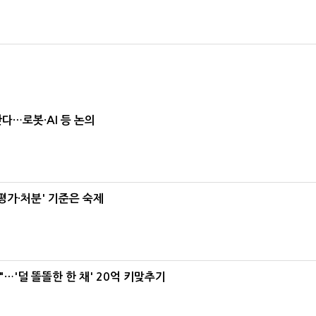
난다…로봇·AI 등 논의
가·처분' 기준은 숙제
"…'덜 똘똘한 한 채' 20억 키맞추기