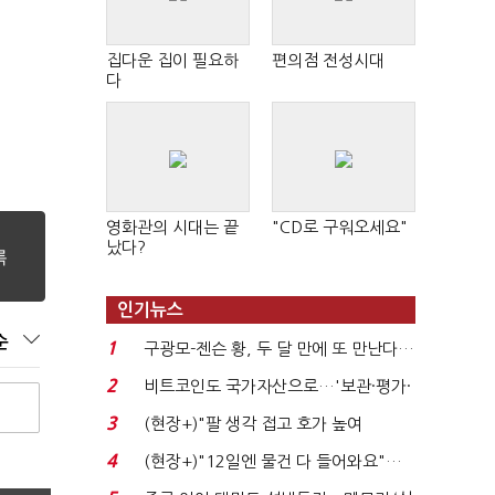
집다운 집이 필요하
편의점 전성시대
다
영화관의 시대는 끝
"CD로 구워오세요"
났다?
인기뉴스
순
1
구광모-젠슨 황, 두 달 만에 또 만난다…
로봇·AI 등 논...
2
비트코인도 국가자산으로…'보관·평가·
처분' 기준은 ...
3
(현장+)"팔 생각 접고 호가 높여
요"…'덜 똘똘한 한 채' 20...
4
(현장+)"12일엔 물건 다 들어와요"…
빈 매대 채우며 문 연 ...