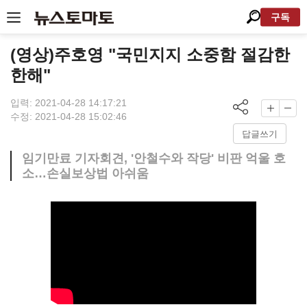
구독
(영상)주호영 "국민지지 소중함 절감한
한해"
입력: 2021-04-28 14:17:21
수정: 2021-04-28 15:02:46
답글쓰기
임기만료 기자회견, '안철수와 작당' 비판 억울 호
소…손실보상법 아쉬움