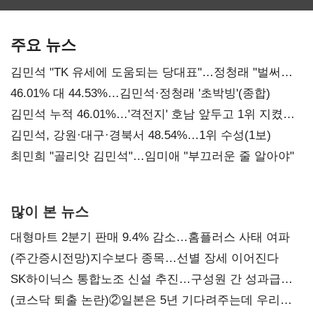
보관·평가·처분'
최대…에이전트
SKT 2분기 성장
기준은 숙제
AI 수익화 관건
본궤도
주요 뉴스
김민석 "TK 유세에 도움되는 당대표"…정청래 "벌써
대표된 양 당직 배분"
46.01% 대 44.53%…김민석·정청래 '초박빙'(종합)
김민석 누적 46.01%…'격전지' 호남 앞두고 1위 지켰다
(2보)
김민석, 강원·대구·경북서 48.54%…1위 수성(1보)
최민희 "골리앗 김민석"…임미애 "부끄러운 줄 알아야"
많이 본 뉴스
대형마트 2분기 판매 9.4% 감소…홈플러스 사태 여파
(주간증시전망)지수보다 종목…선별 장세 이어진다
SK하이닉스 통합노조 신설 추진…구성원 간 성과급
불만 확산
(코스닥 퇴출 논란)②일본은 5년 기다려주는데 우리는