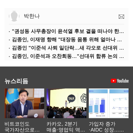
박한나
"권성동 사무총장이 윤석열 후보 곁을 떠나야 한다"
김종인, 이재명 향해 "대장동 몸통 위해 얼마나 죽어야 하나"
김종인 "이준석 사퇴 일단락…새 각오로 선대위 꾸리겠다"
김종인, 이준석과 오찬회동…"선대위 합류 논의 없었다"(종합)
뉴스리듬
비트코인도
카카오, 2분기
가입자 증가
국가자산으로…'
매출·영업익 역대
·AIDC 성장…