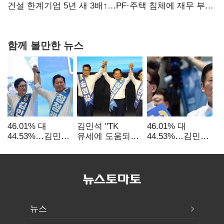
당장 퇴출?…시간만으론 부족한 코스닥 구하기
건설 한계기업 5년 새 3배↑…PF·주택 침체에 재무 부담
확대
함께 볼만한 뉴스
46.01% 대
김민석 "TK
46.01% 대
44.53%…김민석·
유세에 도움되는
44.53%…김민석·
정청래
당대표"…정청래
정청래
'초박빙'(종합
"벌써 대표된 양
'초박빙'(종합)
2보)
당직 배분"
뉴스