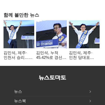
0.86%p(2보)
함께 볼만한 뉴스
김민석, 제주·
김민석, 누적
김민석, 제주·
인천서 승리…
45.42%로 경선
인천 당대표
누적 득표율 '1위
1위…정청래와
경선서 '1위'(1보)
탈환'(종합)
격차
0.86%p(2보)
뉴스
뉴스북