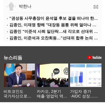
박한나
"권성동 사무총장이 윤석열 후보 곁을 떠나야 한다"
김종인, 이재명 향해 "대장동 몸통 위해 얼마나 죽어야 하나"
김종인 "이준석 사퇴 일단락…새 각오로 선대위 꾸리겠다"
김종인, 이준석과 오찬회동…"선대위 합류 논의 없었다"(종합)
뉴스리듬
비트코인도
카카오, 2분기
가입자 증가
국가자산으로…'
매출·영업익 역대
·AIDC 성장…
보관·평가·처분'
최대…에이전트
SKT 2분기 성장