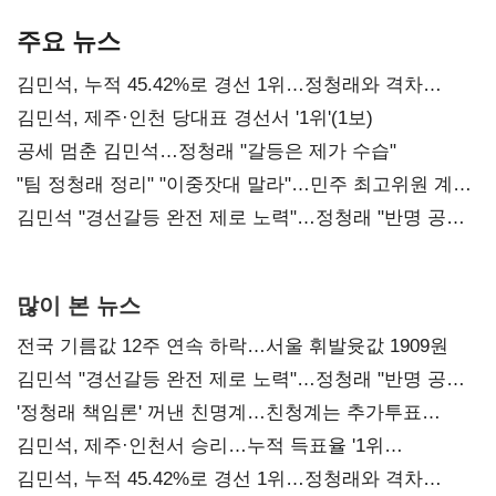
기준은 숙제
AI 수익화 관건
본궤도
주요 뉴스
김민석, 누적 45.42%로 경선 1위…정청래와 격차
0.86%p(2보)
김민석, 제주·인천 당대표 경선서 '1위'(1보)
공세 멈춘 김민석…정청래 "갈등은 제가 수습"
"팀 정청래 정리" "이중잣대 말라"…민주 최고위원 계파
다툼 격화
김민석 "경선갈등 완전 제로 노력"…정청래 "반명 공세
사과부터"
많이 본 뉴스
전국 기름값 12주 연속 하락…서울 휘발윳값 1909원
김민석 "경선갈등 완전 제로 노력"…정청래 "반명 공세
사과부터"
'정청래 책임론' 꺼낸 친명계…친청계는 추가투표
때리기
김민석, 제주·인천서 승리…누적 득표율 '1위
탈환'(종합)
김민석, 누적 45.42%로 경선 1위…정청래와 격차