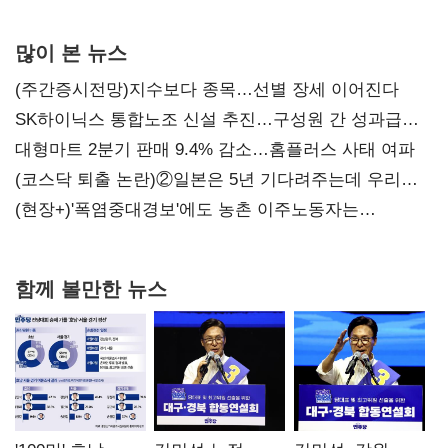
많이 본 뉴스
(주간증시전망)지수보다 종목…선별 장세 이어진다
SK하이닉스 통합노조 신설 추진…구성원 간 성과급
불만 확산
대형마트 2분기 판매 9.4% 감소…홈플러스 사태 여파
(코스닥 퇴출 논란)②일본은 5년 기다려주는데 우리는
당장 퇴출?…시간만으론 부족한 코스닥 구하기
(현장+)'폭염중대경보'에도 농촌 이주노동자는
강행군…'야외작업 중지' 권고도 무시
함께 볼만한 뉴스