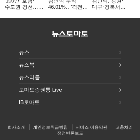
'100만' 호남·
김민석 누적
김민석, 강원·
수도권 경선…
46.01%…'격전지'
대구·경북서
운명의 일주일
호남 앞두고 1위
48.54%…1위
지켰다(2보)
수성(1보)
뉴스
뉴스북
뉴스리듬
토마토증권통 Live
IB토마토
회사소개
개인정보취급방침
서비스 이용약관
고충처리
정정반론보도