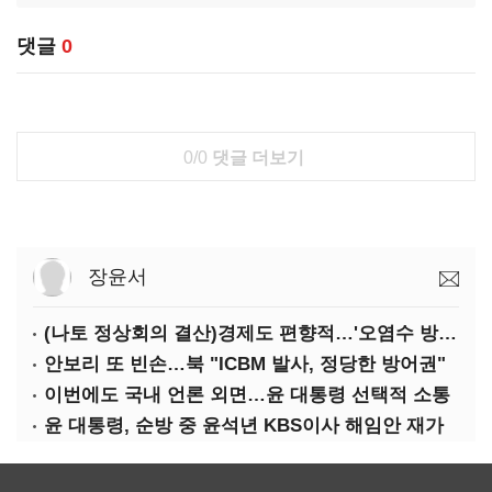
댓글
0
0/0
댓글 더보기
장윤서
(나토 정상회의 결산)경제도 편향적…'오염수 방류'만 용인
안보리 또 빈손…북 "ICBM 발사, 정당한 방어권"
이번에도 국내 언론 외면…윤 대통령 선택적 소통
윤 대통령, 순방 중 윤석년 KBS이사 해임안 재가