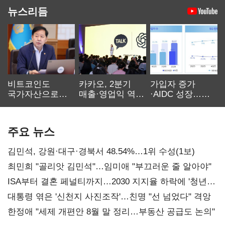
뉴스리듬
비트코인도
카카오, 2분기
가입자 증가
국가자산으로…'
매출·영업익 역대
·AIDC 성장…
보관·평가·처분'
최대…에이전트
SKT 2분기 성장
기준은 숙제
AI 수익화 관건
본궤도
주요 뉴스
김민석, 강원·대구·경북서 48.54%…1위 수성(1보)
최민희 "골리앗 김민석"…임미애 "부끄러운 줄 알아야"
ISA부터 결혼 페널티까지…2030 지지율 하락에 '청년
챙기기'
대통령 엮은 '신천지 사진조작'…친명 "선 넘었다" 격앙
한정애 "세제 개편안 8월 말 정리…부동산 공급도 논의"