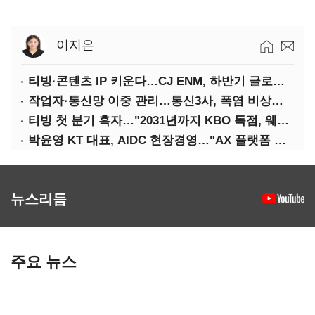
이지은
티빙·콘텐츠 IP 키운다…CJ ENM, 하반기 글로벌 확장 가속
작업자·통신망 이중 관리…통신3사, 폭염 비상대응 돌입
티빙 첫 분기 흑자…"2031년까지 KBO 독점, 웨이브 합병도 속도"
박윤영 KT 대표, AIDC 현장경영…"AX 플랫폼 핵심 인프라로 키운다"
뉴스리듬
주요 뉴스