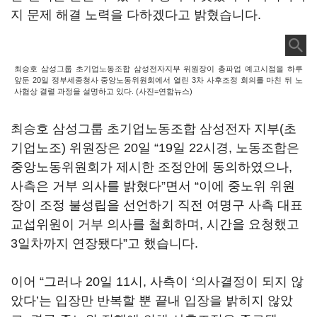
지 문제 해결 노력을 다하겠다고 밝혔습니다
.
최승호 삼성그룹 초기업노동조합 삼성전자지부 위원장이 총파업 예고시점을 하루
앞둔 20일 정부세종청사 중앙노동위원회에서 열린 3차 사후조정 회의를 마친 뒤 노
사협상 결렬 과정을 설명하고 있다. (사진=연합뉴스)
최승호 삼성그룹 초기업노동조합 삼성전자 지부
(
초
기업노조
)
위원장은
20
일
“19
일
22
시경
,
노동조합은
중앙노동위원회가 제시한 조정안에 동의하였으나
,
사측은 거부 의사를 밝혔다
”
면서
“
이에 중노위 위원
장이 조정 불성립을 선언하기 직전 여명구 사측 대표
교섭위원이 거부 의사를 철회하며
,
시간을 요청했고
3
일차까지 연장됐다
”
고 했습니다
.
이어
“
그러나
20
일
11
시
,
사측이
‘
의사결정이 되지 않
았다
’
는 입장만 반복할 뿐 끝내 입장을 밝히지 않았