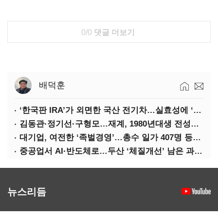
0/0
댓글 더보기
배덕훈
‘한국판 IRA’가 외면한 국산 전기차…실효성에 ‘의문’
김동관·정기선·구형모…재계, 1980년대생 전성시대
대기업, 여전한 ‘족벌경영’…총수 일가 407명 등기임원
중공업서 AI·반도체로…두산 ‘체질개선’ 남은 과제는
뉴스리듬