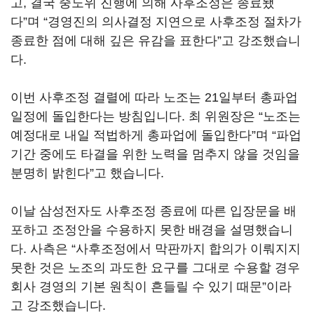
고
,
결국 중노위 진행에 의해 사후조정은 종료됐
다
”
며
“
경영진의 의사결정 지연으로 사후조정 절차가
종료한 점에 대해 깊은 유감을 표한다
”
고 강조했습니
다
.
이번 사후조정 결렬에 따라 노조는
21
일부터 총파업
일정에 돌입한다는 방침입니다
.
최 위원장은
“
노조는
예정대로 내일 적법하게 총파업에 돌입한다
”
며
“
파업
기간 중에도 타결을 위한 노력을 멈추지 않을 것임을
분명히 밝힌다
”
고 했습니다
.
이날 삼성전자도 사후조정 종료에 따른 입장문을 배
포하고 조정안을 수용하지 못한 배경을 설명했습니
다
.
사측은
“
사후조정에서 막판까지 합의가 이뤄지지
못한 것은 노조의 과도한 요구를 그대로 수용할 경우
회사 경영의 기본 원칙이 흔들릴 수 있기 때문
”
이라
고 강조했습니다
.