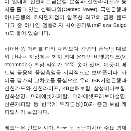
이 일대에 신한베트남은행 본점과 신한라이프가 둥
지를 틀고 있는 센텍타워(Centec Tower), 국민은행과
하나은행의 호찌민지점이 입주한 최고의 금융 랜드
마크 중 하나인 엠플라자 사이공타워(mPlaza Saigo
n)도 붙어 있습니다.
하이바쭝 거리를 따라 내려오다 강변의 똔득탕 대로
와 만나는 지점에는 현지 최대 은행인 비엣콤뱅크(Vi
etcombank) 본점 타워가 우뚝 솟아 있어, 이곳이 베
트남 금융의 중심축임을 시각적으로 보여줍니다. 사
이공 강가의 교차로를 중심으로 우리·IBK기업은행과
신한카드와 신한라이프, KB손해보험, 삼성비나보험,
한화생명, 미래에셋캐피탈, 미래에셋프레보아생명,
산은캐피탈 등 한국계 투자금융(IB)과 증권·보험·캐
피탈사가 보입니다.
베트남은 인도네시아, 태국 등 동남아시아 주요 경제