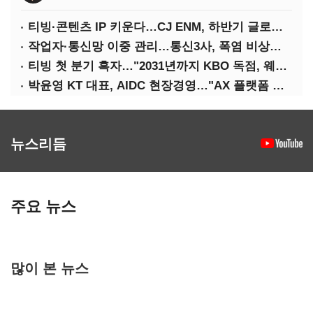
티빙·콘텐츠 IP 키운다…CJ ENM, 하반기 글로벌 확장 가속
작업자·통신망 이중 관리…통신3사, 폭염 비상대응 돌입
티빙 첫 분기 흑자…"2031년까지 KBO 독점, 웨이브 합병도 속도"
박윤영 KT 대표, AIDC 현장경영…"AX 플랫폼 핵심 인프라로 키운다"
뉴스리듬
주요 뉴스
많이 본 뉴스