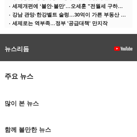
세제개편에 ‘불안·불만’…오세훈 "전월세 구하기 더 힘들어질 것"
강남 관망·한강벨트 술렁…30억이 가른 부동산 민심
세제로는 역부족…정부 '공급대책' 만지작
뉴스리듬
주요 뉴스
많이 본 뉴스
함께 볼만한 뉴스