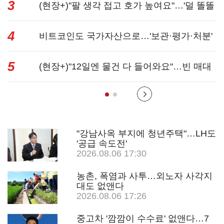
3
쟁’
(현장+)"팔 생각 접고 호가 높여요"…'덜 똘똘
4
한 한 채' 20...
비트코인도 국가자산으로…'보관·평가·처분'
5
기준은 ...
(현장+)"12일엔 물건 다 들어와요"…빈 매대
채우며 문 연 ...
"강남사옥 부지에 청년주택"…LH도
'공급 속도전'
2026.08.06 17:30
농촌, 폭염과 사투…외노자 사각지
대도 없앤다
2026.08.06 17:26
중고차 '깜깜이 수수료' 없앤다…7