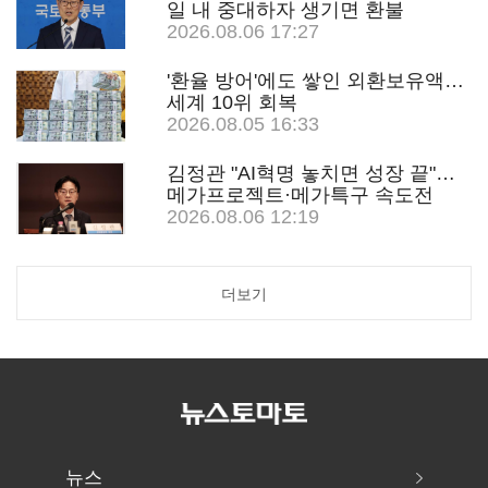
일 내 중대하자 생기면 환불
2026.08.06 17:27
'환율 방어'에도 쌓인 외환보유액…
세계 10위 회복
2026.08.05 16:33
김정관 "AI혁명 놓치면 성장 끝"…
메가프로젝트·메가특구 속도전
2026.08.06 12:19
더보기
뉴스