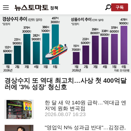
구독
정책
경상수지 또 역대 최고치…사상 첫 400억달
러에 '3% 성장' 청신호
한 달 새 약 140원 급락…'역대급 엔
저'에 원화 변곡점
2026.08.07 16:23
"영업익 N% 성과급 반대"…김정관,