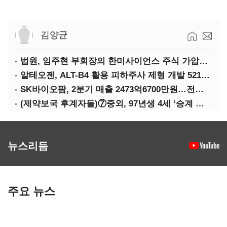
김양균
법원, 임주현 부회장의 한미사이언스 주식 가압류 결정
알테오젠, ALT-B4 활용 피하주사 제형 개발 5219억원 기술이전
SK바이오팜, 2분기 매출 2473억6700만원…전년비 40.3% 상승
(제약보국 후계자들)⑦중외, 97년생 4세 ‘승계 수업’ 시작됐다
뉴스리듬
주요 뉴스