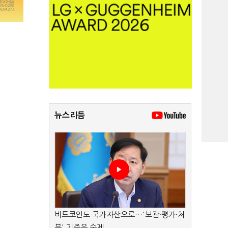
뉴스리듬
비트코인도 국가자산으로…'보관·평가·처
분' 기준은 숙제