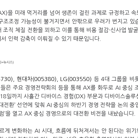
AX
)을
미래 먹거리를 넘어 생존이 걸린 과제로 규정하고 
 구조조정 가능성이 불거지면서 안팎으로 우려가 번지고 있
 조직 체질 전환을 꾀하고 이를 통해 비용 절감·신사업 발굴
서 인력 감축이 이뤄질 수 있기 때문입니다
.
진=뉴시스)
4730)
,
현대차(005380)
,
LG(003550)
등
4
대 그룹을 비
업들은 주요 경영전략회의 등을 통해
AX
를 화두로
AI
중심 
18
일까지 사흘간 디바이스 경험
(DX)
부문과 디바이스솔루
대전환
’
선언에 맞춰
AI
중심의 하반기 경영 전략을 논의 중
럼
’
을 열고
AX
중심 경영으로의 대전환 비전을 내놨습니다
.
빠르게 변화하는
AI
시대
,
흐름에 뒤처져서는 안 된다는 위