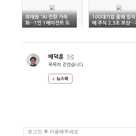
최태원 “AI 전환 가속
100대기업 올해 임
화…1인 1에이전트 도
에 주식 2.3조 보상…
입”
난해 3배
배덕훈
묵묵히 걷겠습니다.
뉴스북