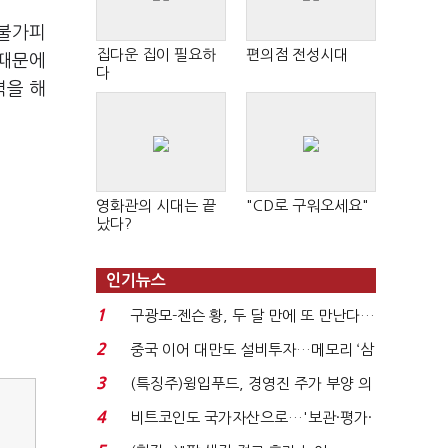
 불가피
집다운 집이 필요하
편의점 전성시대
 때문에
다
력을 해
영화관의 시대는 끝
"CD로 구워오세요"
났다?
인기뉴스
1
구광모-젠슨 황, 두 달 만에 또 만난다…
로봇·AI 등 논...
2
중국 이어 대만도 설비투자…메모리 ‘삼
국전쟁’
3
(특징주)윙입푸드, 경영진 주가 부양 의
지에 상한가...
4
비트코인도 국가자산으로…'보관·평가·
처분' 기준은 ...