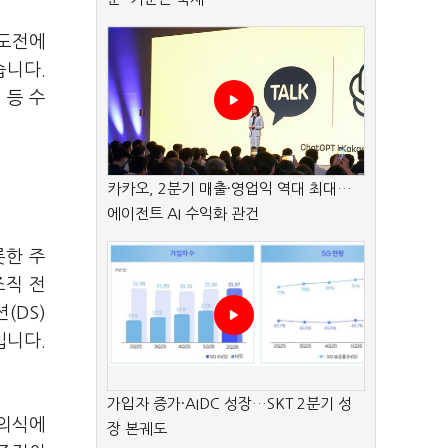
속도전에
습니다
.
 등 수
카카오, 2분기 매출·영업익 역대 최대…
에이전트 AI 수익화 관건
롯한 주
조직 전
션
(DS)
입니다
.
가입자 증가·AIDC 성장…SKT 2분기 성
기의식에
장 본궤도