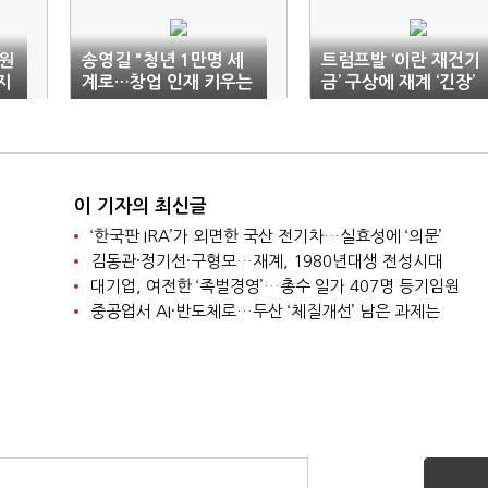
직원
송영길 "청년 1만명 세
트럼프발 ‘이란 재건기
지
계로…창업 인재 키우는
금’ 구상에 재계 ‘긴장’
'장보고 프로젝트' 제안"
이 기자의 최신글
‘한국판 IRA’가 외면한 국산 전기차…실효성에 ‘의문’
김동관·정기선·구형모…재계, 1980년대생 전성시대
대기업, 여전한 ‘족벌경영’…총수 일가 407명 등기임원
중공업서 AI·반도체로…두산 ‘체질개선’ 남은 과제는