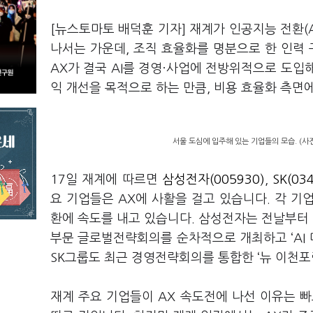
[뉴스토마토 배덕훈 기자] 재계가 인공지능 전환(
나서는 가운데
,
조직 효율화를 명분으로 한 인력
AX
가 결국
AI
를 경영·사업에 전방위적으로 도입해
익 개선을 목적으로 하는 만큼
,
비용 효율화 측면에
서울 도심에 입주해 있는 기업들의 모습. (사
17
일 재계에 따르면
삼성전자(005930)
,
SK(03
요 기업들은
AX
에 사활을 걸고 있습니다
.
각 기
환에 속도를 내고 있습니다
.
삼성전자는 전날부터
부문 글로벌전략회의를 순차적으로 개최하고
‘AI
SK
그룹도 최근 경영전략회의를 통합한
‘
뉴 이천포
재계 주요 기업들이
AX
속도전에 나선 이유는 