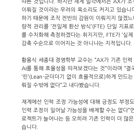
따른 것입니다
.
하지만 재계 일각에서는
AX
가 조
이뤄질 것이라는 우려의 목소리도 커지고 있습니
하기 때문에 조직 전반의 감원이 이뤄지지 않겠
량적 관리를
‘
전일제 환산 방식
’(FTE)
단일 지표로
를 수치화해 측정하겠다는 취지지만
, FTE
가
‘
실제
감축 수순으로 이어지는 것 아니냐는 지적입니다
.
황용식 세종대 경영학부 교수는
“AX
가 기존 인
AI
를 통해 효율성을 따져보겠다는 것
”
이라며
“
결
‘
린
’(Lean
·군더더기 없이 효율적으로
)
하게 만드는
뤄질 수밖에 없다
”
고 내다봤습니다
.
재계에선 인력 조정 가능성에 대해 긍정도 부정도
인력 조정이 일어날 가능성을 배제할 수는 없다
”
로젝트가 늘어나는 등 오히려 기존 인력이 더 많
습니다
.