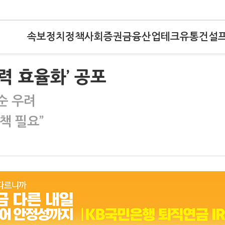
속보
정치
정책
사회
증권
금융
산업
테크
유통
건설
력 효율화’ 공포
순 우려
책 필요”