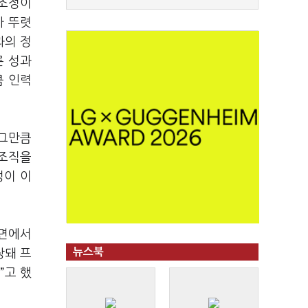
 조정이
가 뚜렷
과의 정
른 성과
큼 인력
그만큼
 조직을
정이 이
측면에서
뉴스북
장돼 프
”
고 했