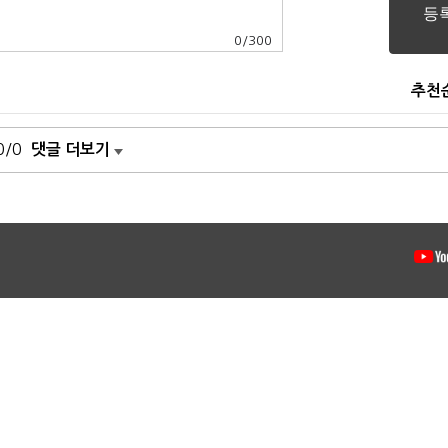
0
/
300
추천
0/0
댓글 더보기