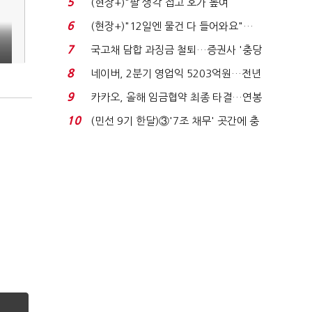
5
(현장+)"팔 생각 접고 호가 높여
요"…'덜 똘똘한 한 채' 20...
6
(현장+)"12일엔 물건 다 들어와요"…
빈 매대 채우며 문 연 ...
7
국고채 담합 과징금 철퇴…증권사 '충당
금 폭탄' 우려...
8
네이버, 2분기 영업익 5203억원…전년
비 0.2% 감소...
9
카카오, 올해 임금협약 최종 타결…연봉
6.3% 인상·격려...
10
(민선 9기 한달)③'7조 채무' 곳간에 충
격…추미애, 20년...