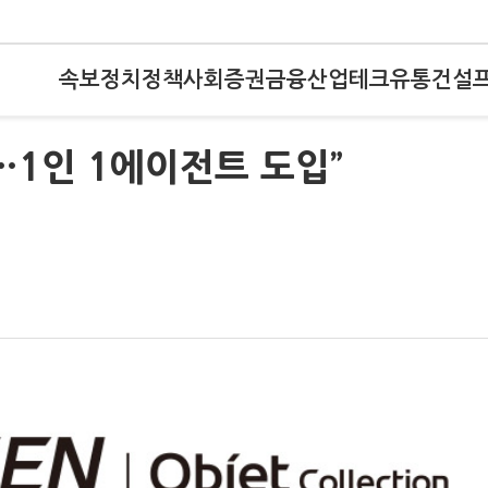
속보
정치
정책
사회
증권
금융
산업
테크
유통
건설
…1인 1에이전트 도입”