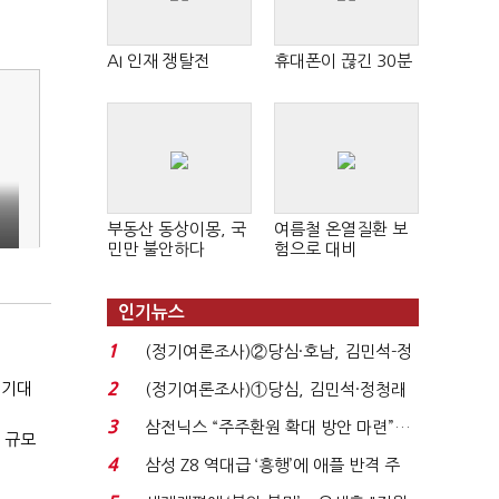
AI 인재 쟁탈전
휴대폰이 끊긴 30분
부동산 동상이몽, 국
여름철 온열질환 보
민만 불안하다
험으로 대비
인기뉴스
1
(정기여론조사)②당심·호남, 김민석-정
청래 '초접전'...
2
 기대
(정기여론조사)①당심, 김민석·정청래
'초접전'…대통령 ...
3
삼전닉스 “주주환원 확대 방안 마련”…
 규모
로이터에 성명...
4
삼성 Z8 역대급 ‘흥행’에 애플 반격 주
목…9월 ‘폴...