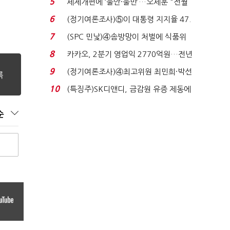
5
세제개편에 ‘불안·불만’…오세훈 "전월
세 구하기 더 ...
6
(정기여론조사)⑤이 대통령 지지율 47.
7%…일주일 만에 ...
7
(SPC 민낯)④솜방망이 처벌에 식품위
생법 위반 반복...
8
카카오, 2분기 영업익 2770억원…전년
비 36% 증가...
9
(정기여론조사)④최고위원 최민희·박선
원 '양강'…서미...
10
(특징주)SK디앤디, 금감원 유증 제동에
장 초반 상한가...
순