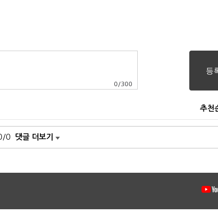
0
/
300
추천
0/0
댓글 더보기