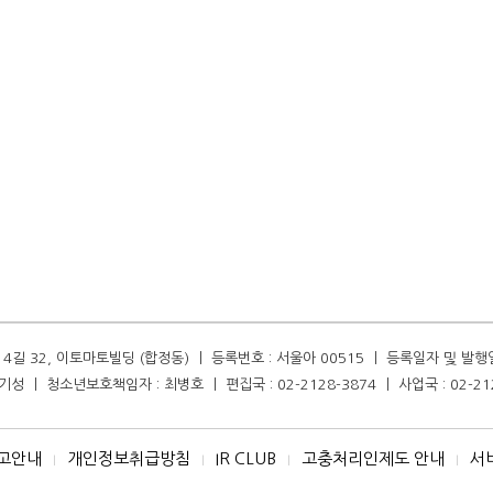
길 32, 이토마토빌딩 (합정동) ㅣ 등록번호 : 서울아 00515 ㅣ 등록일자 및 발행일자 :
성 ㅣ 청소년보호책임자 : 최병호 ㅣ 편집국 : 02-2128-3874 ㅣ 사업국 : 02-21
고안내
개인정보취급방침
IR CLUB
고충처리인제도 안내
서
I
I
I
I