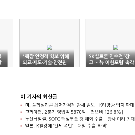
공
"핵잠 안정적 확보 위해
SK실트론 인수전 ‘장
갖
외교·제도·기술·안전관
고’…‘뉴 이천포럼’ 촉각
리 종합 접근해야"
이 기자의 최신글
미, 폴리실리콘 최저가격제·관세 검토…K태양광 입지 확대
고려아연, 2분기 영업익 5870억…전년비 126.8%↑
두산퓨얼셀, SOFC 핵심부품 첫 해외 수출…창사 이래 최대
일본, K철강에 ‘관세 폭탄’…대일 수출 ‘타격’