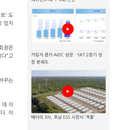
트’ 도
고 있지
 회장은
가입자 증가·AIDC 성장…SKT 2분기 성
겠다”고
장 본궤도
 바꾸는
 데 이
다. 이
배터리 3사, 호남 ESS 시장서 ‘격돌’