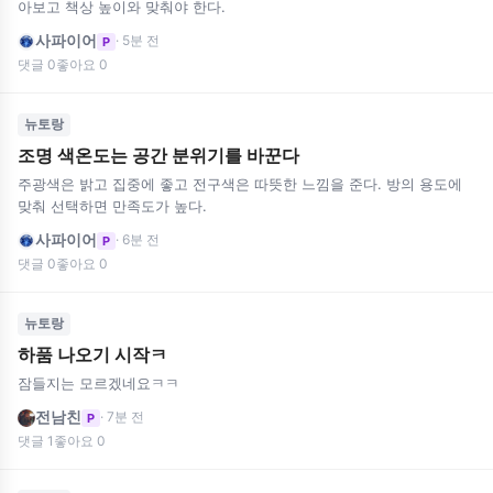
아보고 책상 높이와 맞춰야 한다.
사파이어
· 5분 전
P
댓글 0
좋아요 0
뉴토랑
조명 색온도는 공간 분위기를 바꾼다
주광색은 밝고 집중에 좋고 전구색은 따뜻한 느낌을 준다. 방의 용도에
맞춰 선택하면 만족도가 높다.
사파이어
· 6분 전
P
댓글 0
좋아요 0
뉴토랑
하품 나오기 시작ㅋ
잠들지는 모르겠네요ㅋㅋ
전남친
· 7분 전
P
댓글 1
좋아요 0