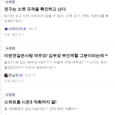
뉴토랑
전구는 소켓 규격을 확인하고 산다
밝기만 보고 사면 끼워지지 않을 수 있다. 소켓 크기, 전력, 색온도를 확
인해야 한다.
사파이어
· 8분 전
P
댓글 1
좋아요 1
뉴토랑
이런엿같은사랑 여주요! 김부장 부인역할 그분이라는데ㅋ
필모가 꽤 있는 배우인가요?ㅋㅋ 어떻게 이제 여주죠? ㅋ 시기는 운이
좋았던건가ㅋ 이것도 봐보려구요ㅋ
전남친
· 10분 전
P
댓글 1
좋아요 0
뉴토랑
스위트홈 시즌3 막화까지 끝!
총 3번째정도 보는거같아요ㅋ 근데 매번 새롭네ㅋ