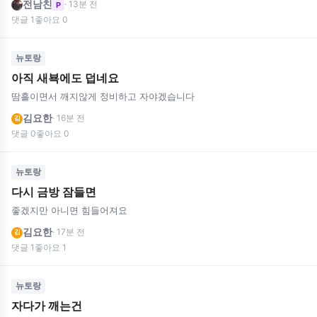
전남친
· 13분 전
P
댓글 1
좋아요 0
뉴토랑
아직 새뵥에도 덥네요
땀흘이면서 깨지않게 정비하고 자야겠습니다
김요한
· 16분 전
김
댓글 0
좋아요 0
뉴토랑
다시 금방 잠들면
좋겠지만 아니면 힘들어져요
김요한
· 17분 전
김
댓글 1
좋아요 1
뉴토랑
자다가 깨는건