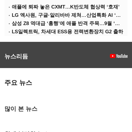
애플에 퇴짜 놓은 CXMT…K반도체 협상력 ‘호재’
LG 엑사원, 구글·알리바바 제쳐…산업특화 AI ‘속도’
삼성 Z8 역대급 ‘흥행’에 애플 반격 주목…9월 ‘폴더블 대전’
LS일렉트릭, 차세대 ESS용 전력변환장치 G2 출하
뉴스리듬
주요 뉴스
많이 본 뉴스