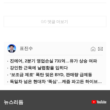
0/0
댓글 더보기
표진수
진에어, 2분기 영업손실 731억…유가 상승 여파
강인한 근육에 날렵함을 입히다
‘보조금 제로’ 폭탄 맞은 BYD, 판매량 급제동
독일차 넘은 현대차 ‘뚝심’…캐즘 파고든 하이브리드 역전극
뉴스리듬