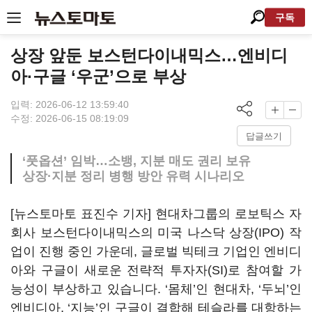
구독
상장 앞둔 보스턴다이내믹스…엔비디
아·구글 ‘우군’으로 부상
입력: 2026-06-12 13:59:40
수정: 2026-06-15 08:19:09
답글쓰기
‘풋옵션’ 임박…소뱅, 지분 매도 권리 보유
상장·지분 정리 병행 방안 유력 시나리오
[뉴스토마토 표진수 기자] 현대차그룹의 로보틱스 자
회사 보스턴다이내믹스의 미국 나스닥 상장(IPO) 작
업이 진행 중인 가운데, 글로벌 빅테크 기업인 엔비디
아와 구글이 새로운 전략적 투자자(SI)로 참여할 가
능성이 부상하고 있습니다. ‘몸체’인 현대차, ‘두뇌’인
엔비디아, ‘지능’인 구글이 결합해 테슬라를 대항하는