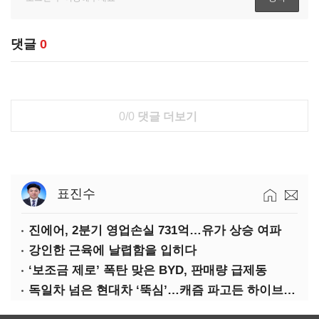
댓글
0
0/0
댓글 더보기
표진수
진에어, 2분기 영업손실 731억…유가 상승 여파
강인한 근육에 날렵함을 입히다
‘보조금 제로’ 폭탄 맞은 BYD, 판매량 급제동
독일차 넘은 현대차 ‘뚝심’…캐즘 파고든 하이브리드 역전극