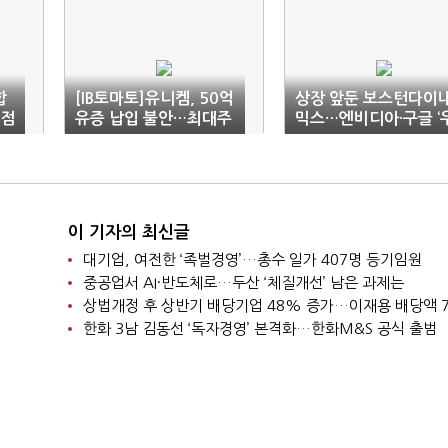
합
[IB토마토]유니켐, 50억
상장 앞둔 보스턴다이
'점
유증 납입 불안…최대주
믹스…엔비디아·구글 ‘
주 현금 1282만원
군’으로 부상
이 기자의 최신글
대기업, 여전한 ‘족벌경영’…총수 일가 407명 등기임원
중공업서 AI·반도체로…두산 ‘체질개선’ 남은 과제는
한화 3남 김동선 ‘독자경영’ 본격화…한화M&S 공식 출범