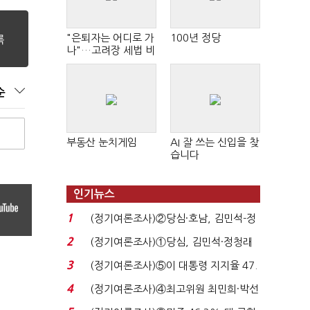
"은퇴자는 어디로 가
100년 정당
나"…고려장 세법 비
판 확산
순
부동산 눈치게임
AI 잘 쓰는 신입을 찾
습니다
인기뉴스
1
(정기여론조사)②당심·호남, 김민석-정
청래 '초접전'...
2
(정기여론조사)①당심, 김민석·정청래
'초접전'…대통령 ...
3
(정기여론조사)⑤이 대통령 지지율 47.
7%…일주일 만에 ...
4
(정기여론조사)④최고위원 최민희·박선
원 '양강'…서미...