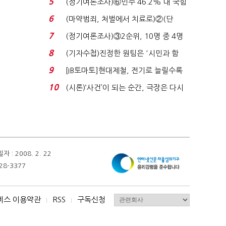
5
(정기여론조사)⑥민주 46.2% 대 국힘
31.0%…오차범위 밖 ...
6
(마약범죄, 처벌에서 치료로)②(단
독)"마약은 전염병…여성...
7
(정기여론조사)③2순위, 10명 중 4명
'송영길'…정청래 '한 ...
8
(기자수첩)진정한 원팀은 '시민과 함
께'일 때 완성...
9
[IB토마토]현대제철, 전기로 늘릴수록
전기료 부담…저...
10
(시론)‘사건’이 되는 순간, 극장은 다시
살아난다...
 2008. 2. 22
28-3377
비스 이용약관
RSS
구독신청
I
I