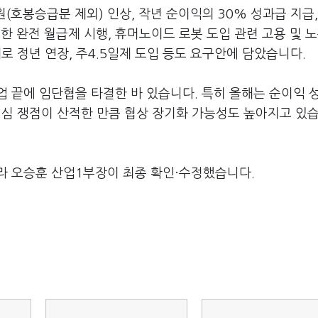
원
(
호봉승급분 제외
)
인상
,
작년 순이익의
30%
성과급 지급
한 완전 월급제 시행
,
휴머노이드 로봇 도입 관련 고용 및 
로 정년 연장
,
주
4.5
일제 도입 등도 요구안에 담았습니다
.
업 끝에 임단협을 타결한 바 있습니다
.
특히 올해는 순이익 
 핵심 쟁점이 산적한 만큼 협상 장기화 가능성도 높아지고 있
라 오승훈 산업1부장이 최종 확인·수정했습니다.