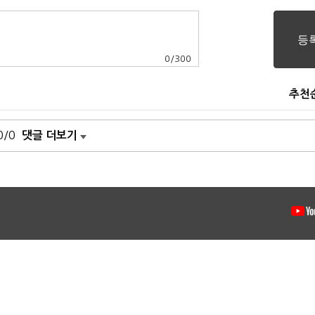
0
/
300
추천
0/0
댓글 더보기