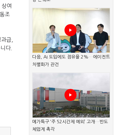
,
상여
노동조
성과급
,
습니다
.
다음, AI 도입에도 점유율 2%…에이전트
차별화가 관건
메가특구 ‘주 52시간제 예외’ 고개…반도
체업계 촉각