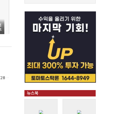
내
우
상법개정 후 상반기 배당기업 48% 증가…이재용 배당액 728억 1위
뉴스북