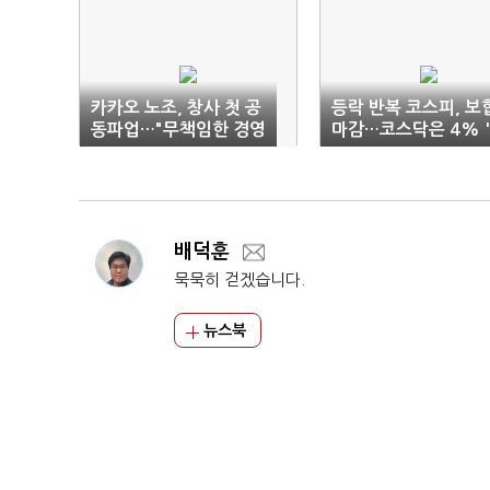
카카오 노조, 창사 첫 공
등락 반복 코스피, 보
동파업…"무책임한 경영
마감…코스닥은 4% 
진 퇴진하라"
프'
배덕훈
묵묵히 걷겠습니다.
뉴스북