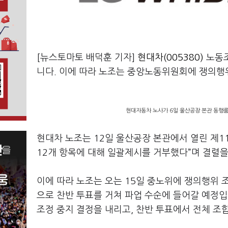
[뉴스토마토 배덕훈 기자]
현대차(005380)
노동
니다
.
이에 따라 노조는 중앙노동위원회에 쟁의행위
현대자동차 노사가 6일 울산공장 본관 동행룸에
현대차 노조는
12
일 울산공장 본관에서 열린 제
1
12
개 항목에 대해 일괄제시를 거부했다
”
며 결렬
이에 따라 노조는 오는
15
일 중노위에 쟁의행위 
으로 찬반 투표를 거쳐 파업 수순에 들어갈 예정
조정 중지 결정을 내리고
,
찬반 투표에서 전체 조