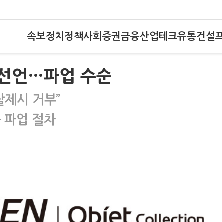
속보
정치
정책
사회
증권
금융
산업
테크
유통
건설
 선언…파업 수순
괄제시 거부”
 파업 절차