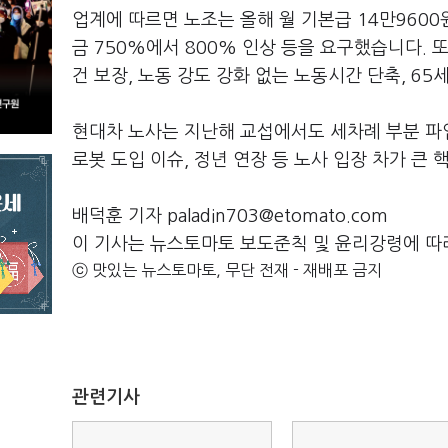
업계에 따르면 노조는 올해 월 기본급
14
만
9600
금
750%
에서
800%
인상 등을 요구했습니다
.
또
건 보장
,
노동 강도 강화 없는 노동시간 단축
, 65
세
현대차 노사는 지난해 교섭에서도 세차례 부분 파
로봇 도입 이슈
,
정년 연장 등 노사 입장 차가 큰
배덕훈 기자 paladin703@etomato.com
이 기사는 뉴스토마토 보도준칙 및 윤리강령에 따
ⓒ 맛있는 뉴스토마토, 무단 전재 - 재배포 금지
관련기사