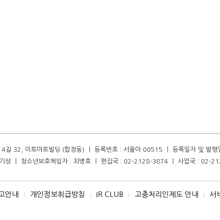
길 32, 이토마토빌딩 (합정동) ㅣ 등록번호 : 서울아 00515 ㅣ 등록일자 및 발행일자 :
성 ㅣ 청소년보호책임자 : 최병호 ㅣ 편집국 : 02-2128-3874 ㅣ 사업국 : 02-21
고안내
개인정보취급방침
IR CLUB
고충처리인제도 안내
서
I
I
I
I