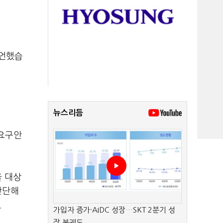
선언했습
뉴스리듬
도요구안
을 대상
판단해
.
가입자 증가·AIDC 성장…SKT 2분기 성
장 본궤도