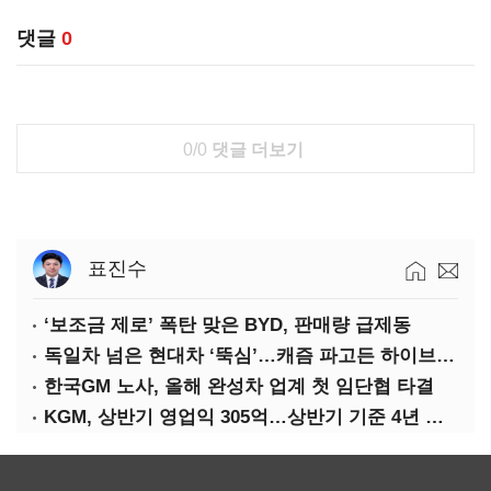
댓글
0
0/0
댓글 더보기
표진수
‘보조금 제로’ 폭탄 맞은 BYD, 판매량 급제동
독일차 넘은 현대차 ‘뚝심’…캐즘 파고든 하이브리드 역전극
한국GM 노사, 올해 완성차 업계 첫 임단협 타결
KGM, 상반기 영업익 305억…상반기 기준 4년 연속 흑자