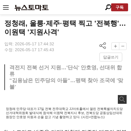
구독
정청래, 울릉·제주·평택 찍고 '전북행'…
이원택 '지원사격'
입력: 2026-05-17 17:44:32
수정: 2026-05-17 17:45:43
답글쓰기
격전지 전북 선거 지원…'단식' 안호영, 선대위 합
류
"김용남은 민주당의 아들"…평택 찾아 조국에 '맞
불'
정청래 민주당 대표가 17일 전북 전주대학교 JJ아트홀에서 열린 전북특별자치도당
선거대책위원회 발대식에 참석해 이원택 전북지사 후보, 전북도당 공동상임선대위
원장인 안호영 의원과 손을 잡고 기념 촬영하고 있다. (사진=연합뉴스)