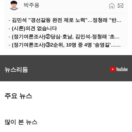
박주용
김민석 "경선갈등 완전 제로 노력"…정청래 "반명 공세 사과부터"
(시론)의견 없습니다
(정기여론조사)②당심·호남, 김민석-정청래 '초접전'
(정기여론조사)③2순위, 10명 중 4명 '송영길'…정청래 '한 자릿수'
뉴스리듬
주요 뉴스
많이 본 뉴스