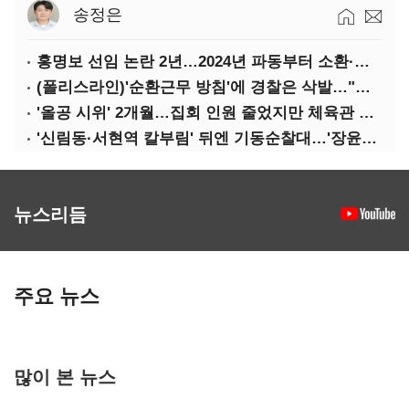
송정은
홍명보 선임 논란 2년…2024년 파동부터 소환·압색까지
(폴리스라인)'순환근무 방침'에 경찰은 삭발…"베테랑·수사력 보강 먼저"
'올공 시위' 2개월…집회 인원 줄었지만 체육관 봉쇄 계속
'신림동·서현역 칼부림' 뒤엔 기동순찰대…'장윤기 은폐·조작' 후엔 내부비리수사대
뉴스리듬
주요 뉴스
많이 본 뉴스