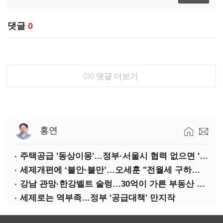
댓글
0
0/0
댓글 더보기
홍연
주택공급 '동상이몽'…정부·서울시 협력 없으면 '공수표'
세제개편에 ‘불안·불만’…오세훈 "전월세 구하기 더 힘들어질 것"
강남 관망·한강벨트 술렁…30억이 가른 부동산 민심
세제로는 역부족…정부 '공급대책' 만지작