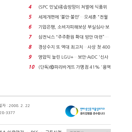
'초접전'…대통령 ...
4
(SPC 민낯)④솜방망이 처벌에 식품위
생법 위반 반복...
5
세제개편에 ‘불안·불만’…오세훈 "전월
세 구하기 더 ...
6
기업은행, 소비자피해보상 부실심사·보
이스피싱 공시 ...
7
삼전닉스 “주주환원 확대 방안 마련”…
로이터에 성명...
8
경상수지 또 역대 최고치…사상 첫 400
억달러에 '3% 성...
9
영업익 늘린 LGU+…보안·AIDC '신사
업 드라이브'...
10
(단독)⑩파리바게뜨 가맹점 41% '용역
제빵기사 없어'…고...
 2008. 2. 22
28-3377