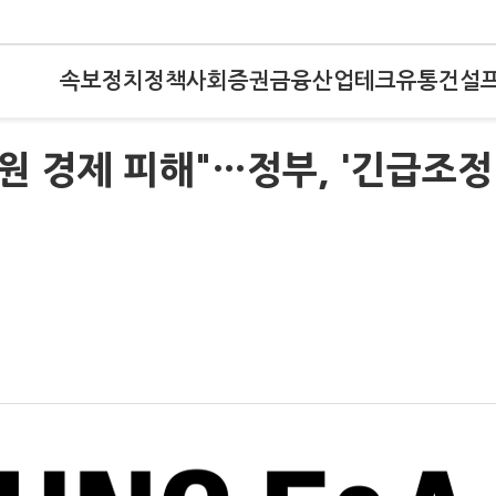
속보
정치
정책
사회
증권
금융
산업
테크
유통
건설
조원 경제 피해"…정부, '긴급조정