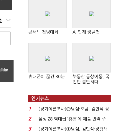
순
콘서트 전당대회
AI 인재 쟁탈전
휴대폰이 끊긴 30분
부동산 동상이몽, 국
민만 불안하다
인기뉴스
1
(정기여론조사)②당심·호남, 김민석-정
청래 '초접전'...
2
삼성 Z8 역대급 ‘흥행’에 애플 반격 주
목…9월 ‘폴...
3
(정기여론조사)①당심, 김민석·정청래