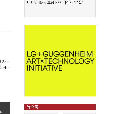
배터리 3사, 호남 ESS 시장서 ‘격돌’
(정기여론조사)③2순위, 10명 중 4명 '송영길'…정청래 '한 자릿수'
(정기여론조사)④최고위원 최민희·박선원 '양강'…서미화·이성윤·임미애 뒤이어
뉴스북