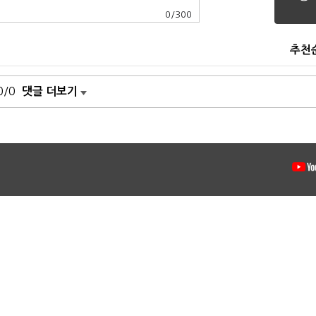
0
/
300
추천
0/0
댓글 더보기