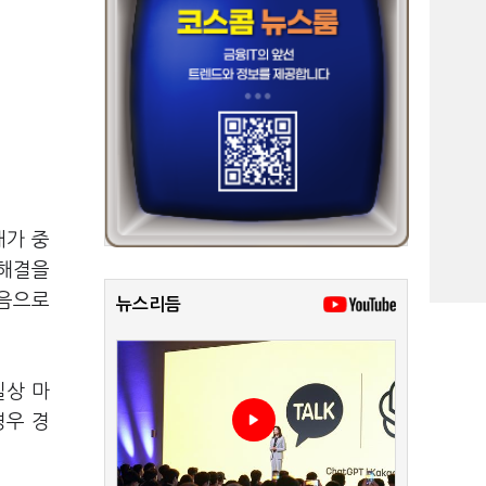
태가 중
 해결을
처음으로
뉴스리듬
실상 마
경우 경